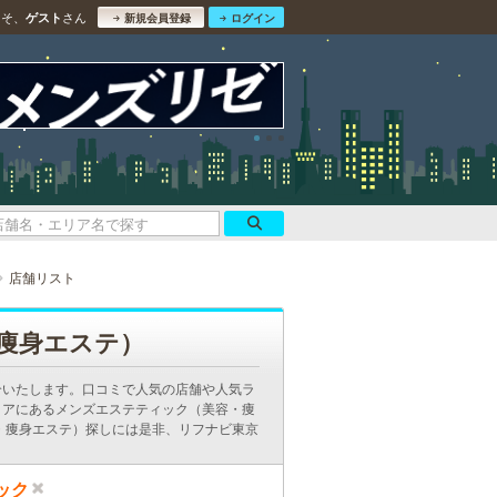
こそ、
さん
ゲスト
新規会員登録
ログイン
店舗リスト
痩身エステ）
介いたします。口コミで人気の店舗や人気ラ
リアにあるメンズエステティック（美容・痩
・痩身エステ）探しには是非、リフナビ東京
ック