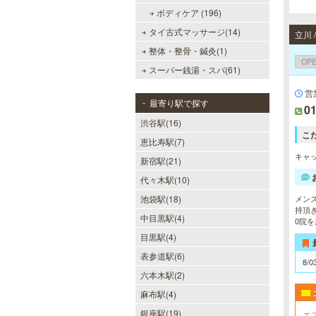
ボディケア (196)
タイ古式マッサージ(14)
立川
整体・整骨・鍼灸(1)
OP
スーパー銭湯・スパ(61)
営
最寄り駅で探す
01
渋谷駅(16)
こ
恵比寿駅(7)
キャッ
新宿駅(21)
代々木駅(10)
メン
池袋駅(18)
持頂
中目黒駅(4)
0院
目黒駅(4)
表参道駅(6)
8/0
六本木駅(2)
麻布駅(4)
銀座駅(19)
エ