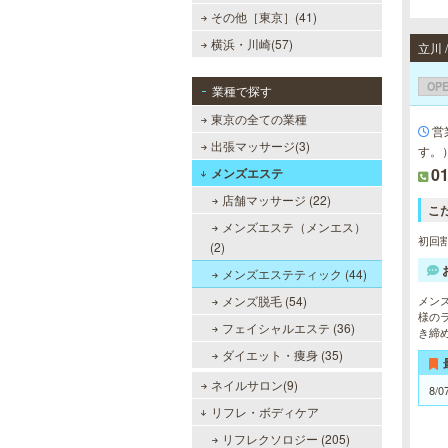
その他［東京］(41)
横浜・川崎(57)
立川
OP
業種で探す
東京の全ての業種
営
出張マッサージ(3)
す。
01
メンズエステ
店舗マッサージ (22)
こ
メンズエステ（メンエス）
初回割
(2)
メンズエステティック (44)
メン
メンズ脱毛 (54)
様の
フェイシャルエステ (36)
き締
ダイエット・痩身 (35)
ネイルサロン(9)
8/0
リフレ・ボディケア
リフレクソロジー (205)