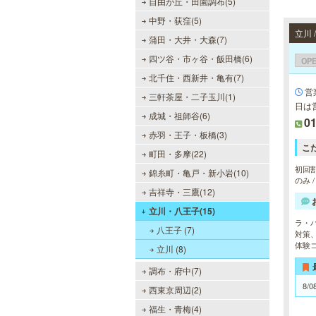
自由が丘・田園調布(5)
中野・荻窪(5)
立川 
蒲田・大井・大森(7)
四ツ谷・市ヶ谷・飯田橋(6)
OP
北千住・西新井・亀有(7)
営業
三軒茶屋・二子玉川(1)
日は
成城・祖師谷(6)
01
赤羽・王子・板橋(3)
こ
町田・多摩(22)
初回割
錦糸町・亀戸・新小岩(10)
のみ 
吉祥寺・三鷹(12)
立川・八王子(15)
ラ・
八王子 (7)
対策
体験
立川 (8)
調布・府中(7)
8/0
西東京周辺(2)
福生・青梅(4)