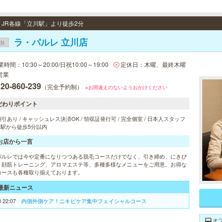
/ JR各線「立川駅」より徒歩2分
ラ・パルレ 立川店
EN
時間：10:30～20:00/日祝10:00～19:00
定休日：木曜、最終木曜
営業
20-860-239
（完全予約制）
※お間違えのないようおかけください
だわりポイント
引あり / キャッシュレス決済OK / 領収証発行可 / 完全個室 / 日本人スタッフ
/ 駅から徒歩5分以内
お店から一言
パルレでは今や定番になりつつある脱毛コースだけでなく、引き締め、にきび
、顔筋トレーニング、アロマエステ等、多種多様なメニューをご用意。お得な
コースも各種取り揃えております。
最新ニュース
8 22:07
内側外側ケア！ニキビケア集中フェイシャルコース
オ