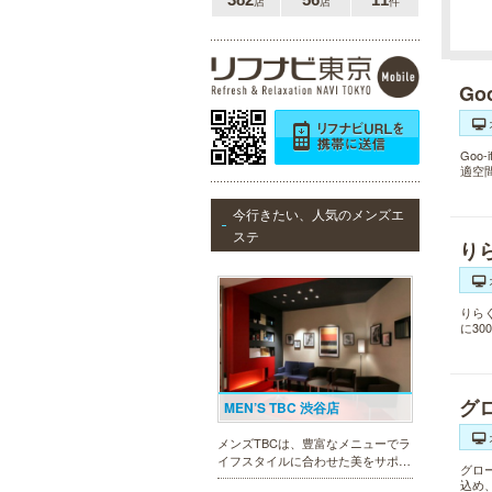
店
店
件
Go
Go
適空
今行きたい、人気のメンズエ
ステ
り
りら
に3
グ
MEN’S TBC 渋谷店
メンズTBCは、豊富なメニューでラ
イフスタイルに合わせた美をサポー
グロ
トします。今男性にも人気の脱毛、
込め