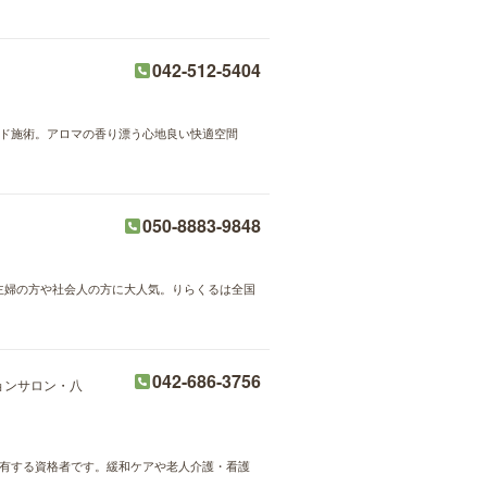
042-512-5404
ハンド施術。アロマの香り漂う心地良い快適空間
050-8883-9848
が主婦の方や社会人の方に大人気。りらくるは全国
042-686-3756
ョンサロン・八
を有する資格者です。緩和ケアや老人介護・看護