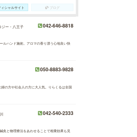
フィシャルサイト
ブログ
042-646-8818
ロジー・八王子
のオールハンド施術。アロマの香り漂う心地良い快
050-8883-9828
が主婦の方や社会人の方に大人気。りらくるは全国
042-540-2333
川
。鍼灸と物理療法をあわせることで相乗効果も見