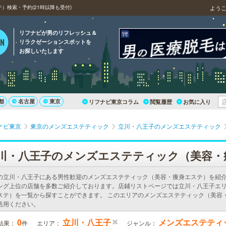
検索・予約(21時以降も受付)
よう
リフナビが男のリフレッシュ＆
リラクゼーションスポットを
お探しいたします
都
名古屋
東京
リフナビ東京コラム
閲覧履歴
お気に入り
ナビ東京
東京のメンズエステティック
立川・八王子のメンズエステティック
川・八王子のメンズエステティック（美容・
の立川・八王子にある男性歓迎のメンズエステティック（美容・痩身エステ）を紹
ング上位の店舗を多数ご紹介しております。店鋪リストページでは立川・八王子エ
ステ）を一覧から探すことができます。 このエリアのメンズエステティック（美容
活用ください。
0
立川・八王子
メンズエステティ
結果：
件
エリア：
ジャンル：