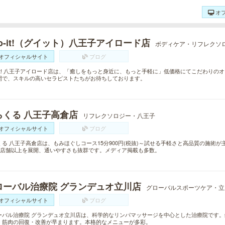
オ
o-it!（グイット）八王子アイロード店
ボディケア・リフレクソ
オフィシャルサイト
ブログ
o-it! 八王子アイロード店は、「癒しをもっと身近に、もっと手軽に」低価格にてこだわり
間で、スキルの高いセラピストたちがお待ちしております。
らくる 八王子高倉店
リフレクソロジー・八王子
オフィシャルサイト
ブログ
くる 八王子高倉店は、もみほぐしコース15分900円(税抜)～試せる手軽さと高品質の施術
00店舗以上を展開、通いやすさも抜群です。メディア掲載も多数。
ローバル治療院 グランデュオ立川店
グローバルスポーツケア・立
オフィシャルサイト
ブログ
ーバル治療院 グランデュオ立川店は、科学的なリンパマッサージを中心とした治療院です
、筋肉の回復・改善が早まります。本格的なメニューが多彩。