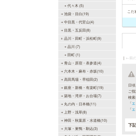
代々木 (5)
こだ
池袋・目白(19)
中目黒・代官山(4)
目黒・五反田(8)
品川・田町・浜松町(9)
品川 (7)
田町 (1)
｜
←前の
青山・原宿・表参道(4)
六本木・麻布・赤坂(10)
高田馬場・早稲田(2)
日頃
銀座・新橋・有楽町(19)
ご指
築地・湾岸・お台場(7)
検索
「
エ
丸の内・日本橋(11)
「
エ
上野・浅草(8)
神田・秋葉原・水道橋(10)
下
大塚・巣鴨・駒込(3)