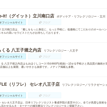
o-it!（グイット）立川南口店
ボディケア・リフレクソロジー・立川
オフィシャルサイト
ブログ
o-it! 立川南口店は、「癒しをもっと身近に、もっと手軽に」低価格にてこだわりのオール
スキルの高いセラピストたちがお待ちしております。
らくる 八王子堀之内店
リフレクソロジー・八王子
オフィシャルサイト
ブログ
くる 八王子堀之内店はもみほぐしコース15分900円(税抜)～試せる手軽さと高品質の施術
00店舗以上を展開、通いやすさも抜群です。メディア掲載も多数。
EFLE（リフレ） セレオ八王子店
リフレクソロジー／リラクゼーシ
オフィシャルサイト
ブログ
レ セレオ八王子店は、日本リフレクソロジスト養成学院の直営サロン。全てが高度な技術
も活かせるルネ・ターナーの補完療法リフレクソロジーをご堪能下さい。