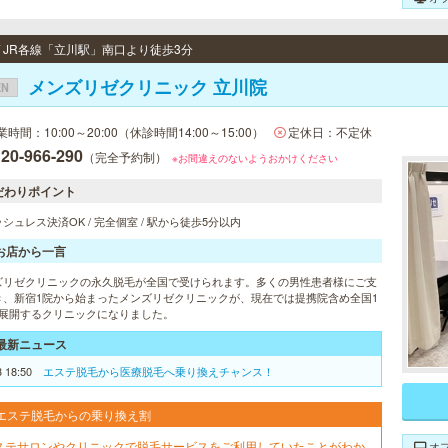
 / JR各線「立川駅」南口より徒歩3分
メンズリゼクリニック 立川院
EN
業時間：10:00～20:00（休診時間14:00～15:00）
定休日：不定休
20-966-290
（完全予約制）
※お間違えのないようおかけください
だわりポイント
シュレス決済OK / 完全個室 / 駅から徒歩5分以内
お店から一言
ズリゼクリニックの永久脱毛が全国で受けられます。多くの男性患者様にご支
き、新宿1院から始まったメンズリゼクリニックが、現在では提携院含め全国1
を展開するクリニックになりました。
最新ニュース
3 18:50
エステ脱毛から医療脱毛へ乗り換えチャンス！
エステ脱毛からの乗り換え割
ステサロンやクリニックで脱毛サービスをご利用していたことがわか
オ