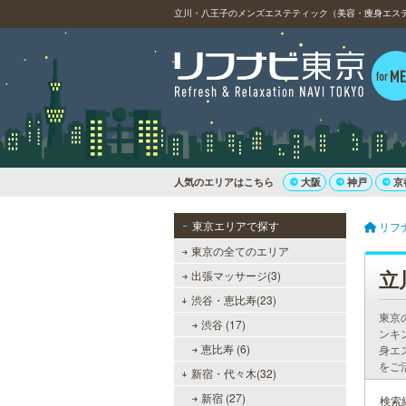
立川・八王子のメンズエステティック（美容・痩身エステ）
人気のエリアはこちら
大阪
神戸
京
東京エリアで探す
リフ
東京の全てのエリア
立
出張マッサージ(3)
渋谷・恵比寿(23)
東京
渋谷 (17)
ンキ
恵比寿 (6)
身エ
をご
新宿・代々木(32)
新宿 (27)
検索