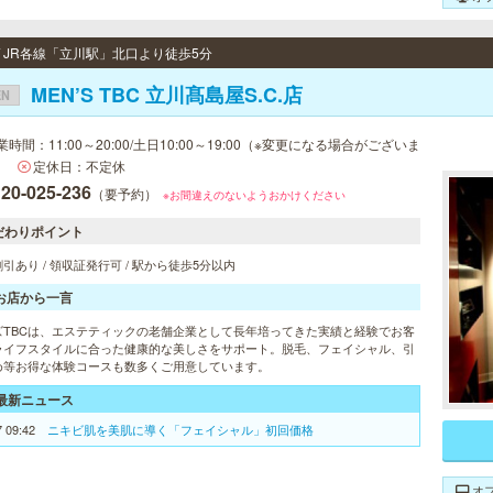
 / JR各線「立川駅」北口より徒歩5分
MEN’S TBC 立川髙島屋S.C.店
EN
業時間：11:00～20:00/土日10:00～19:00（※変更になる場合がございま
）
定休日：不定休
20-025-236
（要予約）
※お間違えのないようおかけください
だわりポイント
引あり / 領収証発行可 / 駅から徒歩5分以内
お店から一言
ズTBCは、エステティックの老舗企業として長年培ってきた実績と経験でお客
ライフスタイルに合った健康的な美しさをサポート。脱毛、フェイシャル、引
め等お得な体験コースも数多くご用意しています。
最新ニュース
7 09:42
ニキビ肌を美肌に導く「フェイシャル」初回価格
オ