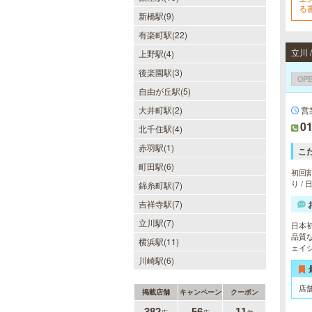
る
新橋駅(9)
F
可
有楽町駅(22)
立川
上野駅(4)
後楽園駅(3)
OP
自由が丘駅(5)
営業
大井町駅(2)
01
北千住駅(4)
赤羽駅(1)
こ
町田駅(6)
初回割
り /
錦糸町駅(7)
吉祥寺駅(7)
立川駅(7)
日本
品質
横浜駅(11)
ェイ
川崎駅(6)
店
掲載店舗
キャンペーン
クーポン
382
56
11