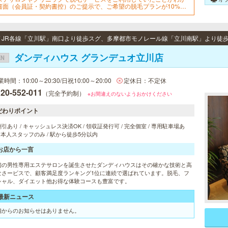
書面（会員証・契約書控）のご提示で、ご希望の脱毛プランが10%OF
でご契約可能！※1回、コース終了後1回は割引適用外※他割引と併用不
※新春割期間中は「乗り換え割」使用不可
 / JR各線「立川駅」南口より徒歩スグ、多摩都市モノレール線「立川南駅」より徒歩
ダンディハウス グランデュオ立川店
EN
時間：10:00～20:30/日祝10:00～20:00
定休日：不定休
20-552-011
（完全予約制）
※お間違えのないようおかけください
だわりポイント
引あり / キャッシュレス決済OK / 領収証発行可 / 完全個室 / 専用駐車場あ
 日本人スタッフのみ / 駅から徒歩5分以内
お店から一言
初の男性専用エステサロンを誕生させたダンディハウスはその確かな技術と高
なさービスで、顧客満足度ランキング1位に連続で選ばれています。脱毛、フ
シャル、ダイエット他お得な体験コースも豊富です。
最新ニュース
舗からのお知らせはありません。