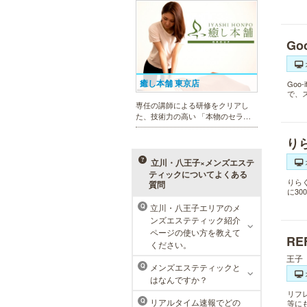
フェイシャルケア、引き締め他、各
種お得な体験コースもご用意。老舗
ならではの技術と実績が人気のひみ
つです。
Go
癒し本舗 東京店
Go
で、
専任の講師による研修をクリアし
た、技術力の高い 「本物のセラピ
スト」 のみ在籍しております。是
非、お気軽にお問い合わせくださ
り
い！
立川・八王子×メンズエステ
ティックについてよくある
りら
質問
に3
立川・八王子エリアのメ
Q
ラ・パルレ 池袋本店
ンズエステティック紹介
ページの使い方を教えて
R
ラ・パルレはそれぞれの男性のライ
ください。
フスタイルに合った豊富なメニュー
王子
で、男性の美をサポート。第一印象
メンズエステティックと
Q
UPに貢献致します。脱毛や引き締
はなんですか？
め、フェイシャル等、初めての方で
リフ
も安心の体験コースも多数ご用意。
リアルタイム速報でどの
Q
等に