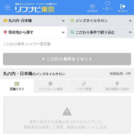
東京のメンズエステ・マッサージを探すなら
お気に入
り
閲覧履歴
ログイン
丸の内･日本橋
メンズネイルサロン
現在地から探す
こだわり条件で絞り込む
こだわり条件で絞り込む
こだわり条件:
シャワー室完備
こだわり条件をリセット
丸の内・日本橋
検索結果 :
0
件
の
メンズネイルサロン
21時以降も受付
24時以降も受付
初回割引あり
リピーター割引あり
店舗リスト
リアルタイム速報
ブログ速報
周辺地図から探す
団体割引
ポイントカード有
キャッシュレス決済OK
領収証発行可
条件に該当する店舗は見つかりませんでした。
2名様歓迎
団体様歓迎
検索条件を変更して再度、検索をお願いいたします。