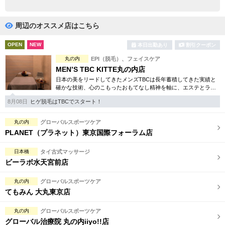
完全個室
半個室あり
ペアルームあり
シャワー室完備
周辺のオススメ店はこちら
フットバスあり
岩盤浴あり
OPEN
NEW
本日出勤あり
割引クーポン
丸の内
EPI（脱毛）、フェイスケア
専用駐車場あり
有資格者在籍
MEN’S TBC KITTE丸の内店
日本の美をリードしてきたメンズTBCは長年蓄積してきた実績と
日本人スタッフのみ
女性スタッフのみ
確かな技術、心のこもったおもてなし精神を軸に、エステとライ
フスタイルの観点から健康的な美しさを追究。脱毛やシェイプ等
スタッフ指名可
Ｗセラピスト
8月08日
ヒゲ脱毛はTBCでスタート！
お得な体験コースは必見。
駅から徒歩5分以内
丸の内
グローバルスポーツケア
PLANET（プラネット）東京国際フォーラム店
こだわり条件を変更
日本橋
タイ古式マッサージ
ビーラボ水天宮前店
閉じる
丸の内
グローバルスポーツケア
てもみん 大丸東京店
丸の内
グローバルスポーツケア
グローバル治療院 丸の内iiyo!!店