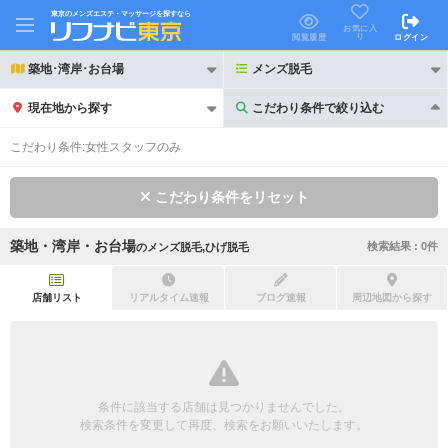
東京のメンズエステ・マッサージを探すなら
お気に入
り
閲覧履歴
ログイン
築地･湾岸･お台場
メンズ脱毛
現在地から探す
こだわり条件で絞り込む
こだわり条件で絞り込む
こだわり条件:
女性スタッフのみ
こだわり条件をリセット
築地・湾岸・お台場
検索結果 :
0
件
の
メンズ脱毛,ひげ脱毛
21時以降も受付
24時以降も受付
初回割引あり
リピーター割引あり
店舗リスト
リアルタイム速報
ブログ速報
周辺地図から探す
団体割引
ポイントカード有
キャッシュレス決済OK
領収証発行可
条件に該当する店舗は見つかりませんでした。
2名様歓迎
団体様歓迎
検索条件を変更して再度、検索をお願いいたします。