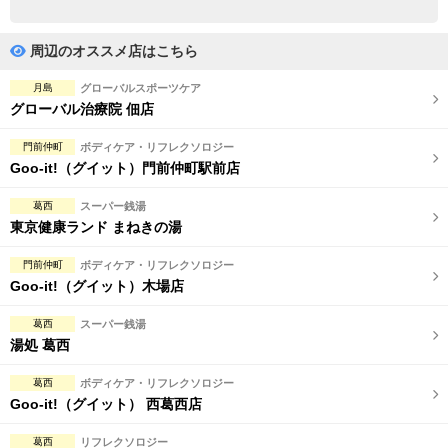
完全個室
半個室あり
ペアルームあり
シャワー室完備
周辺のオススメ店はこちら
フットバスあり
岩盤浴あり
月島
グローバルスポーツケア
グローバル治療院 佃店
専用駐車場あり
有資格者在籍
門前仲町
ボディケア・リフレクソロジー
日本人スタッフのみ
女性スタッフのみ
Goo-it!（グイット）門前仲町駅前店
スタッフ指名可
Ｗセラピスト
葛西
スーパー銭湯
東京健康ランド まねきの湯
駅から徒歩5分以内
門前仲町
ボディケア・リフレクソロジー
Goo-it!（グイット）木場店
こだわり条件を変更
葛西
スーパー銭湯
閉じる
湯処 葛西
葛西
ボディケア・リフレクソロジー
Goo-it!（グイット） 西葛西店
葛西
リフレクソロジー