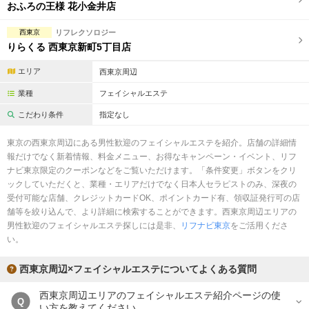
完全個室
半個室あり
おふろの王様 花小金井店
ペアルームあり
シャワー室完備
西東京
リフレクソロジー
りらくる 西東京新町5丁目店
フットバスあり
岩盤浴あり
エリア
西東京周辺
専用駐車場あり
有資格者在籍
業種
フェイシャルエステ
日本人スタッフのみ
女性スタッフのみ
こだわり条件
指定なし
スタッフ指名可
Ｗセラピスト
東京の西東京周辺にある男性歓迎のフェイシャルエステを紹介。店舗の詳細情
報だけでなく新着情報、料金メニュー、お得なキャンペーン・イベント、リフ
駅から徒歩5分以内
ナビ東京限定のクーポンなどをご覧いただけます。「条件変更」ボタンをクリ
ックしていただくと、業種・エリアだけでなく日本人セラピストのみ、深夜の
受付可能な店舗、クレジットカードOK、ポイントカード有、領収証発行可の店
こだわり条件を変更
舗等を絞り込んで、より詳細に検索することができます。西東京周辺エリアの
男性歓迎のフェイシャルエステ探しには是非、
リフナビ東京
をご活用くださ
閉じる
い。
西東京周辺×フェイシャルエステについてよくある質問
西東京周辺エリアのフェイシャルエステ紹介ページの使
Q
い方を教えてください。