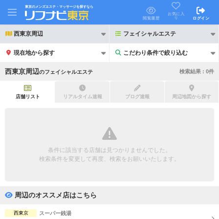
東京のメンズエステ・マッサージを探すなら
お気に入
り
閲覧履歴
ログイン
西東京周辺
フェイシャルエステ
現在地から探す
こだわり条件で絞り込む
こだわり条件で絞り込む
西東京周辺
検索結果 :
0
件
の
フェイシャルエステ
店舗リスト
リアルタイム速報
ブログ速報
周辺地図から探す
21時以降も受付
24時以降も受付
初回割引あり
リピーター割引あり
条件に該当する店舗は見つかりませんでした。
検索条件を変更して再度、検索をお願いいたします。
団体割引
ポイントカード有
キャッシュレス決済OK
領収証発行可
周辺のオススメ店はこちら
2名様歓迎
団体様歓迎
西東京
スーパー銭湯