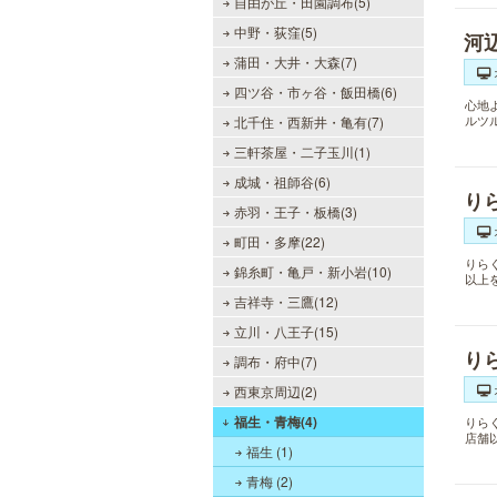
自由が丘・田園調布(5)
中野・荻窪(5)
河
蒲田・大井・大森(7)
四ツ谷・市ヶ谷・飯田橋(6)
心地
ルツ
北千住・西新井・亀有(7)
三軒茶屋・二子玉川(1)
成城・祖師谷(6)
り
赤羽・王子・板橋(3)
町田・多摩(22)
りら
錦糸町・亀戸・新小岩(10)
以上
吉祥寺・三鷹(12)
立川・八王子(15)
り
調布・府中(7)
西東京周辺(2)
福生・青梅(4)
りら
店舗
福生 (1)
青梅 (2)