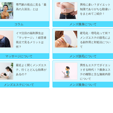
専門家の視点に見る「最
男性に多い？ダイエット
高の入浴法」とは
知識でありがちな勘違い
をまとめてご紹介！
コラム
メンズ痩身について
イマ注目の福利厚生は
硬毛化・増毛化って何？
『マッサージ』！経営者
メンズエステの脱毛によ
視点で見るメリットは
る副作用と対処法につい
何？
て
マッサージについて
メンズ脱毛について
最近よく聞くメンズエス
男性もエステでダイエッ
テ。行くとどんな効果が
トする時代！？痩身エス
あるの？
テの種類と主な施術内容
について
メンズエステについて
メンズ痩身について