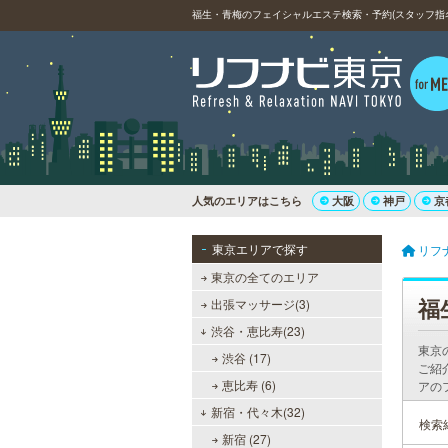
福生・青梅のフェイシャルエステ検索・予約(スタッフ指
人気のエリアはこちら
大阪
神戸
京
東京エリアで探す
リフ
東京の全てのエリア
福
出張マッサージ(3)
渋谷・恵比寿(23)
東京
渋谷 (17)
ご紹
恵比寿 (6)
アの
新宿・代々木(32)
検索
新宿 (27)