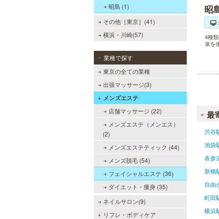
昭島 (1)
昭
その他［東京］(41)
横浜・川崎(57)
4種
泉を
業種で探す
東京の全ての業種
出張マッサージ(3)
メンズエステ
店舗マッサージ (22)
最
メンズエステ（メンエス）
渋谷
(2)
池袋
メンズエステティック (44)
表参
メンズ脱毛 (54)
新橋
フェイシャルエステ (36)
自由
ダイエット・痩身 (35)
町田
ネイルサロン(9)
横浜
リフレ・ボディケア