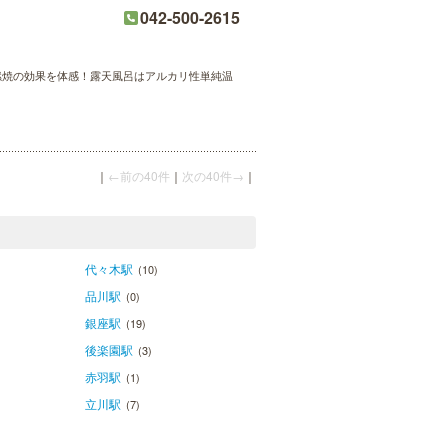
042-500-2615
燃焼の効果を体感！露天風呂はアルカリ性単純温
｜
←前の40件
｜
次の40件→
｜
代々木駅
(10)
品川駅
(0)
銀座駅
(19)
後楽園駅
(3)
赤羽駅
(1)
立川駅
(7)