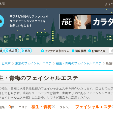
名可)
よう
リフナビが男のリフレッシュ＆
リラクゼーションスポットを
お探しいたします
都
名古屋
東京
リフナビ東京コラム
閲覧履歴
お気に入り
ナビ東京
東京のフェイシャルエステ
福生・青梅のフェイシャルエステ
店舗
生・青梅のフェイシャルエステ
の福生・青梅にある男性歓迎のフェイシャルエステを紹介いたします。口コミで人
介しております。店鋪リストページでは福生・青梅エリアにあるフェイシャルエステ
フェイシャルエステ探しには是非、リフナビ東京をご活用ください。
0
福生・青梅
フェイシャルエステ
結果：
件
エリア：
ジャンル：