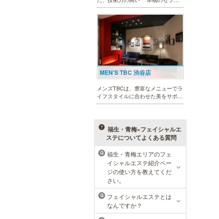
スト」 のみ在籍しております。是
非、お気軽にお問い合わせくださ
い！
MEN’S TBC 渋谷店
メンズTBCは、豊富なメニューでラ
イフスタイルに合わせた美をサポー
トします。今男性にも人気の脱毛、
フェイシャルケア、引き締め他、各
種お得な体験コースもご用意。老舗
ならではの技術と実績が人気のひみ
福生・青梅×フェイシャルエ
つです。
ステについてよくある質問
福生・青梅エリアのフェ
Q
イシャルエステ紹介ペー
ラ・パルレ 池袋本店
ジの使い方を教えてくだ
さい。
ラ・パルレはそれぞれの男性のライ
フスタイルに合った豊富なメニュー
フェイシャルエステとは
Q
で、男性の美をサポート。第一印象
なんですか？
UPに貢献致します。脱毛や引き締
め、フェイシャル等、初めての方で