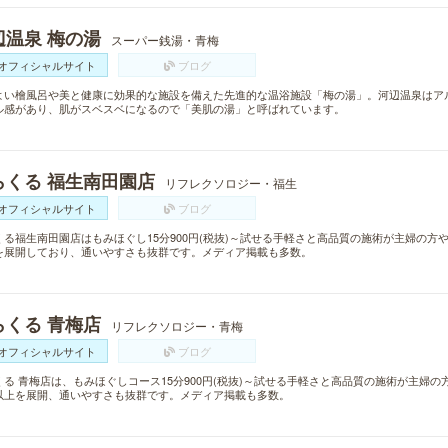
辺温泉 梅の湯
スーパー銭湯・青梅
オフィシャルサイト
ブログ
よい檜風呂や美と健康に効果的な施設を備えた先進的な温浴施設「梅の湯」。河辺温泉はア
ル感があり、肌がスベスベになるので「美肌の湯」と呼ばれています。
らくる 福生南田園店
リフレクソロジー・福生
オフィシャルサイト
ブログ
くる福生南田園店はもみほぐし15分900円(税抜)～試せる手軽さと高品質の施術が主婦の方
を展開しており、通いやすさも抜群です。メディア掲載も多数。
らくる 青梅店
リフレクソロジー・青梅
オフィシャルサイト
ブログ
くる 青梅店は、もみほぐしコース15分900円(税抜)～試せる手軽さと高品質の施術が主婦の
以上を展開、通いやすさも抜群です。メディア掲載も多数。