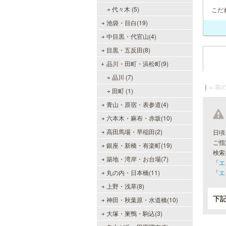
代々木 (5)
こだ
池袋・目白(19)
中目黒・代官山(4)
目黒・五反田(8)
品川・田町・浜松町(9)
品川 (7)
｜
←前の
田町 (1)
青山・原宿・表参道(4)
六本木・麻布・赤坂(10)
高田馬場・早稲田(2)
日頃
ご指
銀座・新橋・有楽町(19)
検索
築地・湾岸・お台場(7)
「
エ
丸の内・日本橋(11)
「
エ
上野・浅草(8)
下
神田・秋葉原・水道橋(10)
大塚・巣鴨・駒込(3)