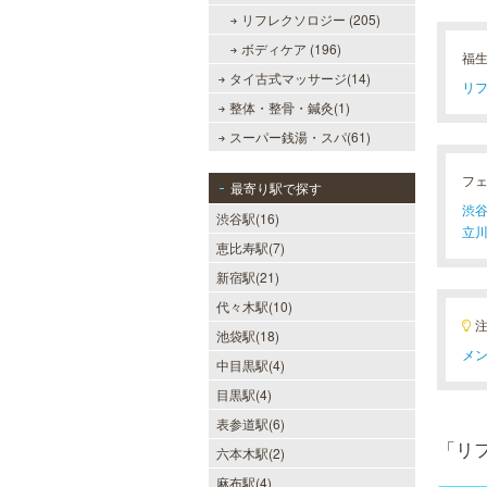
リフレクソロジー (205)
ボディケア (196)
福
タイ古式マッサージ(14)
リフ
整体・整骨・鍼灸(1)
スーパー銭湯・スパ(61)
フ
最寄り駅で探す
渋谷
渋谷駅(16)
立川
恵比寿駅(7)
新宿駅(21)
代々木駅(10)
池袋駅(18)
メン
中目黒駅(4)
目黒駅(4)
表参道駅(6)
「リ
六本木駅(2)
麻布駅(4)