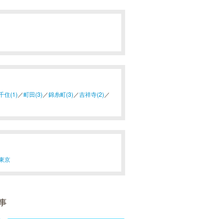
千住(1)
／
町田(3)
／
錦糸町(3)
／
吉祥寺(2)
／
東京
事