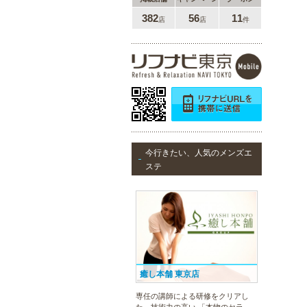
382
56
11
店
店
件
今行きたい、人気のメンズエ
ステ
癒し本舗 東京店
専任の講師による研修をクリアし
た、技術力の高い 「本物のセラピ