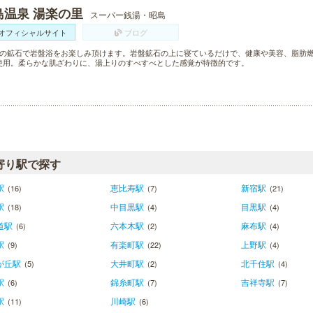
島温泉 湯楽の里
スーパー銭湯・昭島
オフィシャルサイト
ブログ
類の鉱石で岩盤浴をお楽しみ頂けます。岩盤鉱石の上に寝ているだけで、健康や美容、脂肪
使用。柔らかな肌ざわりに、湯上りのすべすべとした感覚が特徴的です。
寄り駅で探す
駅
恵比寿駅
新宿駅
(16)
(7)
(21)
駅
中目黒駅
目黒駅
(18)
(4)
(4)
道駅
六本木駅
麻布駅
(6)
(2)
(4)
駅
有楽町駅
上野駅
(9)
(22)
(4)
が丘駅
大井町駅
北千住駅
(5)
(2)
(4)
駅
錦糸町駅
吉祥寺駅
(6)
(7)
(7)
駅
川崎駅
(11)
(6)