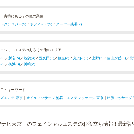
生・青梅にあるその他の業種
レクソロジー(2)
／
ボディケア(2)
／
スーパー銭湯(2)
ェイシャルエステのあるその他のエリア
(2)
／
新宿(5)
／
池袋(3)
／
五反田(1)
／
銀座(2)
／
丸の内(1)
／
上野(2)
／
自由が丘(3)
／
北
(3)
／
横浜(3)
／
川崎(2)
注目のキーワード
ズエステ 東京
｜
オイルマッサージ 池袋
｜
エステマッサージ 東京
｜
出張マッサージ 
フナビ東京」のフェイシャルエステのお役立ち情報!! 最新記