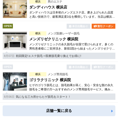
横浜
男のエステ
ダンディハウス 横浜店
ダンディハウスは日本初のメンズエステ店。磨き上げられた品質
と高い技術力で、顧客満足度1位を獲得しています。当店は横浜駅
すぐの好立地店。脱毛、ダイエット、フェイシャル等お得な体験
コースは必見です。
OPEN
本日出勤あり
割引クーポン
横浜
メンズ医療レーザー脱毛
メンズリゼクリニック 横浜院
メンズリゼクリニックの永久脱毛が全国で受けられます。多くの
男性患者様にご支持頂き、新宿1院から始まったメンズリゼクリニ
ックが、現在では提携院含め全国10院を展開するクリニックにな
8月07日
初回限定!エステ脱毛⇒医療脱毛乗り換えでお得に!
りました。
OPEN
本日出勤あり
割引クーポン
横浜
メンズ専用脱毛
ゴリラクリニック 横浜院
ヒゲのゴリラ脱毛とは、脱毛効果が高く、安心・安全な髭の永久
脱毛をご希望の方へおすすめのメンズ専用脱毛サービス。痛みに
弱い方には医療用麻酔を3種ご用意、医療認可の脱毛機のみを使
8月06日
気になる三カ所からヒゲ脱毛をスタート！
用。スキンケアも万全です。
店舗一覧に戻る