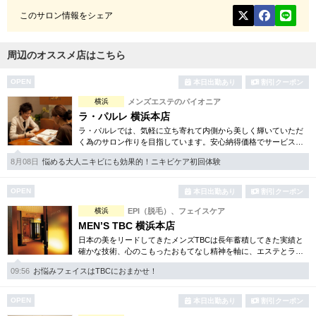
このサロン情報をシェア
周辺のオススメ店はこちら
OPEN
本日出勤あり
割引クーポン
横浜
メンズエステのパイオニア
ラ・パルレ 横浜本店
ラ・パルレでは、気軽に立ち寄れて内側から美しく輝いていただ
く為のサロン作りを目指しています。安心納得価格でサービスを
ご提供致。脱毛・フェイシャル・ダイエット等多彩な体験コース
8月08日
悩める大人ニキビにも効果的！ニキビケア初回体験
をご用意しております。
OPEN
本日出勤あり
割引クーポン
横浜
EPI（脱毛）、フェイスケア
MEN’S TBC 横浜本店
日本の美をリードしてきたメンズTBCは長年蓄積してきた実績と
確かな技術、心のこもったおもてなし精神を軸に、エステとライ
フスタイルの観点から健康的な美しさを追究。脱毛やシェイプ等
09:56
お悩みフェイスはTBCにおまかせ！
お得な体験コースは必見。
OPEN
本日出勤あり
割引クーポン