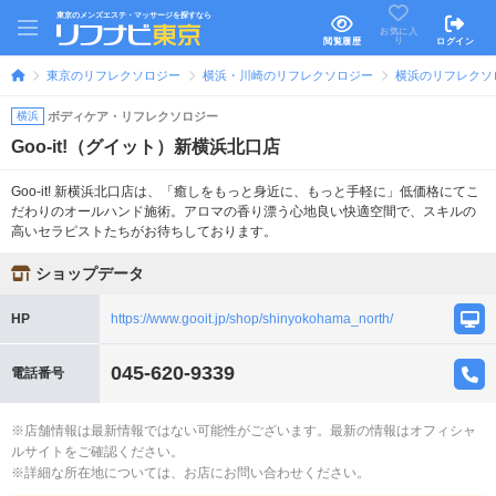
東京のメンズエステ・マッサージを探すなら
お気に入
り
閲覧履歴
ログイン
東京のリフレクソロジー
横浜・川崎のリフレクソロジー
横浜のリフレクソ
横浜
ボディケア・リフレクソロジー
Goo-it!（グイット）新横浜北口店
Goo-it! 新横浜北口店は、「癒しをもっと身近に、もっと手軽に」低価格にてこ
だわりのオールハンド施術。アロマの香り漂う心地良い快適空間で、スキルの
高いセラピストたちがお待ちしております。
ショップデータ
HP
https://www.gooit.jp/shop/shinyokohama_north/
045-620-9339
電話番号
※店舗情報は最新情報ではない可能性がございます。最新の情報はオフィシャ
ルサイトをご確認ください。
※詳細な所在地については、お店にお問い合わせください。