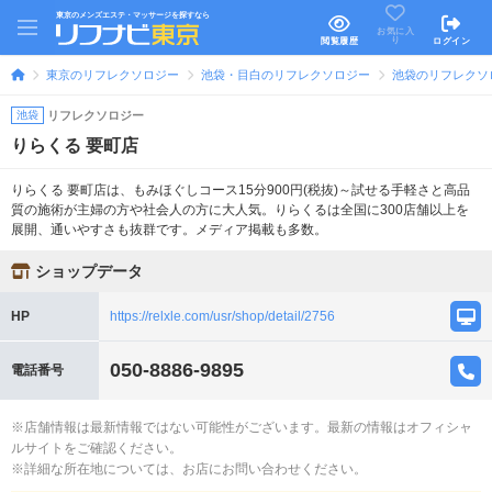
東京のメンズエステ・マッサージを探すなら
お気に入
り
閲覧履歴
ログイン
東京のリフレクソロジー
池袋・目白のリフレクソロジー
池袋のリフレクソ
池袋
リフレクソロジー
りらくる 要町店
りらくる 要町店は、もみほぐしコース15分900円(税抜)～試せる手軽さと高品
質の施術が主婦の方や社会人の方に大人気。りらくるは全国に300店舗以上を
展開、通いやすさも抜群です。メディア掲載も多数。
ショップデータ
HP
https://relxle.com/usr/shop/detail/2756
050-8886-9895
電話番号
※店舗情報は最新情報ではない可能性がございます。最新の情報はオフィシャ
ルサイトをご確認ください。
※詳細な所在地については、お店にお問い合わせください。