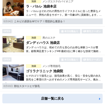
池袋
メンズエステのパイオニア
ラ・パルレ 池袋本店
ラ・パルレはそれぞれの男性のライフスタイルに合った豊富なメ
ニューで、男性の美をサポート。第一印象UPに貢献致します。脱
毛や引き締め、フェイシャル等、初めての方でも安心の体験コー
8月04日
ニキビの原因をWでケア！理想的な素肌を！
スも多数ご用意。
OPEN
本日出勤あり
割引クーポン
池袋
男のエステ
ダンディハウス 池袋店
ダンディハウスは、初めての方も安心のお得な体験コースが豊
富。顧客満足度ランキング4年連続1位に輝く確かな技術で施術致
します。日本初の男性専用エステサロンで、長い歴史の中で培っ
たサービスが体感できます。
OPEN
本日出勤あり
割引クーポン
池袋
メンズ専用脱毛
ゴリラクリニック 池袋院
ヒゲのゴリラ脱毛とは、脱毛効果が高く、安心・安全な髭の永久
脱毛をご希望の方へおすすめのメンズ専用脱毛サービス。痛みに
弱い方には医療用麻酔を3種ご用意、医療認可の脱毛機のみを使
8月03日
部位スタートヒゲ脱毛
用。スキンケアも万全です。
店舗一覧に戻る