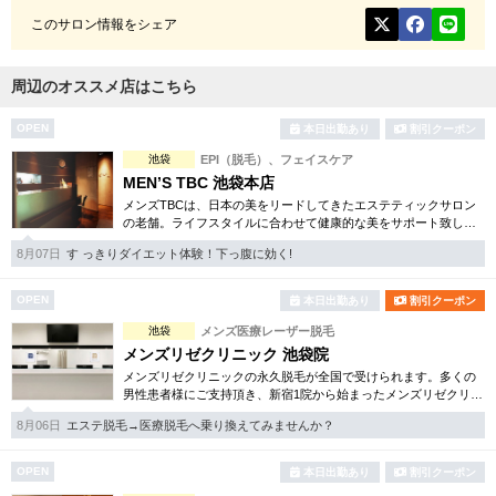
このサロン情報をシェア
周辺のオススメ店はこちら
OPEN
本日出勤あり
割引クーポン
池袋
EPI（脱毛）、フェイスケア
MEN’S TBC 池袋本店
メンズTBCは、日本の美をリードしてきたエステティックサロン
の老舗。ライフスタイルに合わせて健康的な美をサポート致しま
す。カラダ・顔脱毛、フェイシャルケア、引き締め等お得な体験
8月07日
す っきりダイエット体験！下っ腹に効く!
コースもご用意しています。
OPEN
本日出勤あり
割引クーポン
池袋
メンズ医療レーザー脱毛
メンズリゼクリニック 池袋院
メンズリゼクリニックの永久脱毛が全国で受けられます。多くの
男性患者様にご支持頂き、新宿1院から始まったメンズリゼクリニ
ックが、現在では提携院含め全国10院を展開するクリニックにな
8月06日
エステ脱毛→医療脱毛へ乗り換えてみませんか？
りました。
OPEN
本日出勤あり
割引クーポン