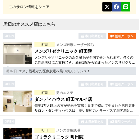
このサロン情報をシェア
周辺のオススメ店はこちら
OPEN
本日出勤あり
割引クーポン
町田
メンズ医療レーザー脱毛
メンズリゼクリニック 町田院
メンズリゼクリニックの永久脱毛が全国で受けられます。多くの
男性患者様にご支持頂き、新宿1院から始まったメンズリゼクリニ
ックが、現在では提携院含め全国10院を展開するクリニックにな
8月07日
エステ脱毛かた医療脱毛へ乗り換えチャンス！
りました。
OPEN
本日出勤あり
割引クーポン
町田
男のエステ
ダンディハウス 町田マルイ店
毎年1万人以上の方が効果を実感！日本で初めて生まれた男性専用
サロン・ダンディハウスは、高い技術力とサービスで顧客満足に
努めております。脱毛、フェイシャル、ダイエット等各種お得な
体験コースもご用意。
OPEN
本日出勤あり
割引クーポン
町田
メンズ専用脱毛
ゴリラクリニック 町田院