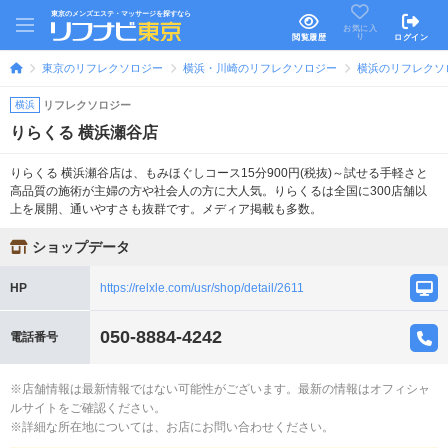
東京のメンズエステ・マッサージを探すなら
お気に入
り
閲覧履歴
ログイン
東京のリフレクソロジー
横浜・川崎のリフレクソロジー
横浜のリフレクソ
横浜
リフレクソロジー
りらくる 横浜瀬谷店
りらくる 横浜瀬谷店は、もみほぐしコース15分900円(税抜)～試せる手軽さと
高品質の施術が主婦の方や社会人の方に大人気。りらくるは全国に300店舗以
上を展開、通いやすさも抜群です。メディア掲載も多数。
ショップデータ
HP
https://relxle.com/usr/shop/detail/2611
050-8884-4242
電話番号
※店舗情報は最新情報ではない可能性がございます。最新の情報はオフィシャ
ルサイトをご確認ください。
※詳細な所在地については、お店にお問い合わせください。