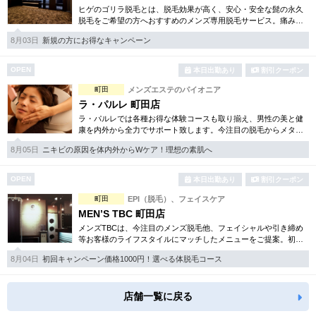
ヒゲのゴリラ脱毛とは、脱毛効果が高く、安心・安全な髭の永久
脱毛をご希望の方へおすすめのメンズ専用脱毛サービス。痛みに
弱い方には医療用麻酔を3種ご用意、医療認可の脱毛機のみを使
8月03日
新規の方にお得なキャンペーン
用。スキンケアも万全です。
OPEN
本日出勤あり
割引クーポン
町田
メンズエステのパイオニア
ラ・パルレ 町田店
ラ・パルレでは各種お得な体験コースも取り揃え、男性の美と健
康を内外から全力でサポート致します。今注目の脱毛からメタボ
リック対策、第一印象が変わる顔筋トレーニングメニュー等豊富
8月05日
ニキビの原因を体内外からWケア！理想の素肌へ
なメニューが人気のひみつ。
OPEN
本日出勤あり
割引クーポン
町田
EPI（脱毛）、フェイスケア
MEN’S TBC 町田店
メンズTBCは、今注目のメンズ脱毛他、フェイシャルや引き締め
等お客様のライフスタイルにマッチしたメニューをご提案。初め
ての方でも安心の各種お得な体験コースも取り揃えております。
8月04日
初回キャンペーン価格1000円！選べる体脱毛コース
自社開発の化粧品もあり。
店舗一覧に戻る