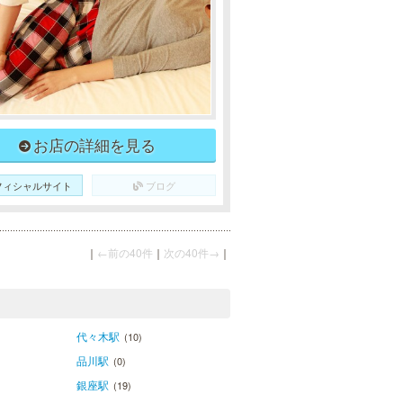
お店の詳細を見る
フィシャルサイト
ブログ
｜
←前の40件
｜
次の40件→
｜
代々木駅
(10)
品川駅
(0)
銀座駅
(19)