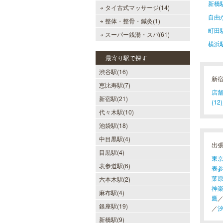
新橋
タイ古式マッサージ(14)
自由
整体・整骨・鍼灸(1)
町田
スーパー銭湯・スパ(61)
横浜
最寄り駅で探す
渋谷駅(16)
新
恵比寿駅(7)
店舗
新宿駅(21)
(12)
代々木駅(10)
池袋駅(18)
中目黒駅(4)
出
目黒駅(4)
東
表参道駅(6)
表
葉
六本木駅(2)
神
麻布駅(4)
鷹
銀座駅(19)
／
新橋駅(9)