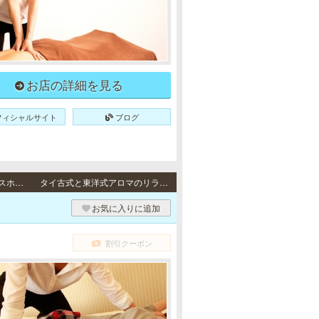
お店の詳細を見る
フィシャルサイト
ブログ
出張・派遣 / 東京23区、舞浜、新浦安、海浜幕張のシティホテル、(ご面会可能な)ビジネスホテルへ出張させていただきます。
タイ古式と東洋式アロマのリラクゼーション
お気に入りに追加
割引クーポン