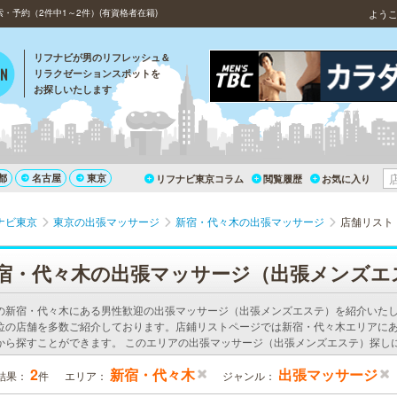
予約（2件中1～2件）(有資格者在籍)
よう
リフナビが男のリフレッシュ＆
リラクゼーションスポットを
お探しいたします
都
名古屋
東京
リフナビ東京コラム
閲覧履歴
お気に入り
ナビ東京
東京の出張マッサージ
新宿・代々木の出張マッサージ
店舗リスト
宿・代々木の出張マッサージ（出張メンズエ
の新宿・代々木にある男性歓迎の出張マッサージ（出張メンズエステ）を紹介いた
位の店舗を多数ご紹介しております。店鋪リストページでは新宿・代々木エリアに
から探すことができます。 このエリアの出張マッサージ（出張メンズエステ）探し
2
新宿・代々木
出張マッサージ
結果：
件
エリア：
ジャンル：