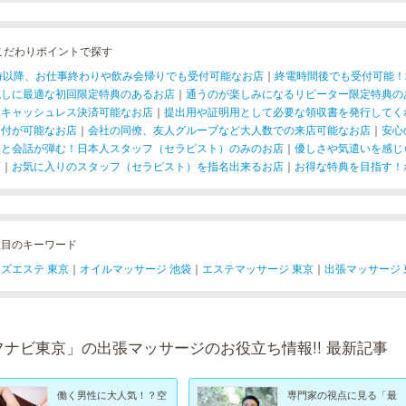
こだわりポイントで探す
1時以降、お仕事終わりや飲み会帰りでも受付可能なお店
｜
終電時間後でも受付可能！
試しに最適な初回限定特典のあるお店
｜
通うのが楽しみになるリピーター限定特典の
！キャッシュレス決済可能なお店
｜
提出用や証明用として必要な領収書を発行してく
受付が可能なお店
｜
会社の同僚、友人グループなど大人数での来店可能なお店
｜
安心
然と会話が弾む！日本人スタッフ（セラピスト）のみのお店
｜
優しさや気遣いを感じ
店
｜
お気に入りのスタッフ（セラピスト）を指名出来るお店
｜
お得な特典を目指す！
注目のキーワード
ズエステ 東京
｜
オイルマッサージ 池袋
｜
エステマッサージ 東京
｜
出張マッサージ 
フナビ東京」の出張マッサージのお役立ち情報!! 最新記事
働く男性に大人気！？空
専門家の視点に見る「最