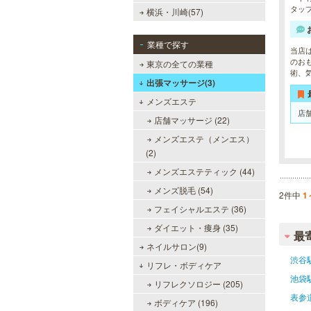
タッ
横浜・川崎(57)
業種で探す
当店
のお
東京の全ての業種
術、
出張マッサージ(3)
メンズエステ
店
店舗マッサージ (22)
メンズエステ（メンエス）
(2)
メンズエステティック (44)
メンズ脱毛 (54)
2件中
1
フェイシャルエステ (36)
ダイエット・痩身 (35)
最
ネイルサロン(9)
渋谷
リフレ・ボディケア
池袋
リフレクソロジー (205)
表参
ボディケア (196)