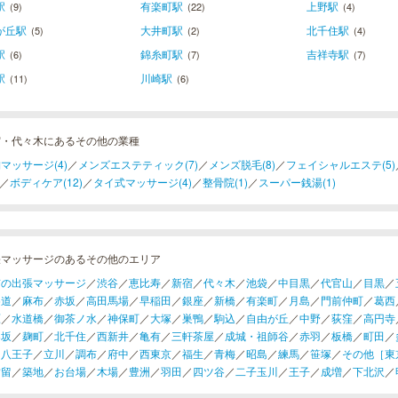
駅
有楽町駅
上野駅
(9)
(22)
(4)
が丘駅
大井町駅
北千住駅
(5)
(2)
(4)
駅
錦糸町駅
吉祥寺駅
(6)
(7)
(7)
駅
川崎駅
(11)
(6)
宿・代々木にあるその他の業種
マッサージ(4)
／
メンズエステティック(7)
／
メンズ脱毛(8)
／
フェイシャルエステ(5)
／
ボディケア(12)
／
タイ式マッサージ(4)
／
整骨院(1)
／
スーパー銭湯(1)
張マッサージのあるその他のエリア
京の出張マッサージ
／
渋谷
／
恵比寿
／
新宿
／
代々木
／
池袋
／
中目黒
／
代官山
／
目黒
／
参道
／
麻布
／
赤坂
／
高田馬場
／
早稲田
／
銀座
／
新橋
／
有楽町
／
月島
／
門前仲町
／
葛西
原
／
水道橋
／
御茶ノ水
／
神保町
／
大塚
／
巣鴨
／
駒込
／
自由が丘
／
中野
／
荻窪
／
高円寺
楽坂
／
麹町
／
北千住
／
西新井
／
亀有
／
三軒茶屋
／
成城・祖師谷
／
赤羽
／
板橋
／
町田
／
／
八王子
／
立川
／
調布
／
府中
／
西東京
／
福生
／
青梅
／
昭島
／
練馬
／
笹塚
／
その他［東
汐留
／
築地
／
お台場
／
木場
／
豊洲
／
羽田
／
四ツ谷
／
二子玉川
／
王子
／
成増
／
下北沢
／