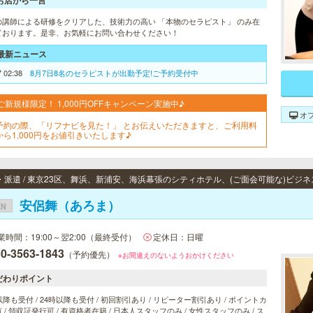
お店から一言
の講師による研修をクリアした、技術力の高い 「本物のセラピスト」 のみ在
ております。是非、お気軽にお問い合わせください！
最新ニュース
7 02:38
8月7日8名のセラピストが出勤予定!ご予約受付中
ご新規様限定！ 1,000円OFFキャンペーン実施中♪
オ
予約の際、「リフナビを見た！」 とお伝えいただきますと、ご利用料
から1,000円をお値引きいたします♪
安侶舞（あろま）
EN
業時間：19:00～翌2:00（最終受付）
定休日：日曜
0-3563-1843
（予約優先）
※お間違えのないようおかけください
だわりポイント
以降も受付 / 24時以降も受付 / 初回割引あり / リピーター割引あり / ポイントカ
 / 領収証発行可 / 有資格者在籍 / 日本人スタッフのみ / 女性スタッフのみ / ス