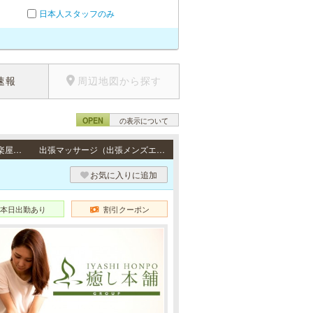
日本人スタッフのみ
速報
周辺地図から探す
OPEN
の表示について
出張・派遣 / 東京23区内のご自宅 、ホテル（ファッションホテル等を除く） 、事務所、楽屋等へ出張いたします。
出張マッサージ（出張メンズエステ）
お気に入りに追加
本日出勤あり
割引クーポン