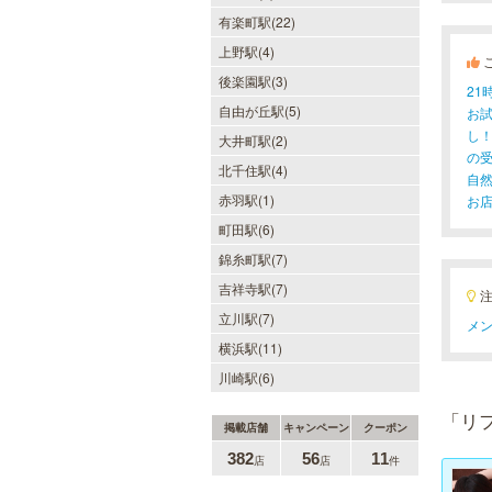
有楽町駅(22)
上野駅(4)
後楽園駅(3)
2
自由が丘駅(5)
お
し
大井町駅(2)
の
北千住駅(4)
自
赤羽駅(1)
お
町田駅(6)
錦糸町駅(7)
吉祥寺駅(7)
立川駅(7)
メン
横浜駅(11)
川崎駅(6)
「リ
掲載店舗
キャンペーン
クーポン
382
56
11
店
店
件