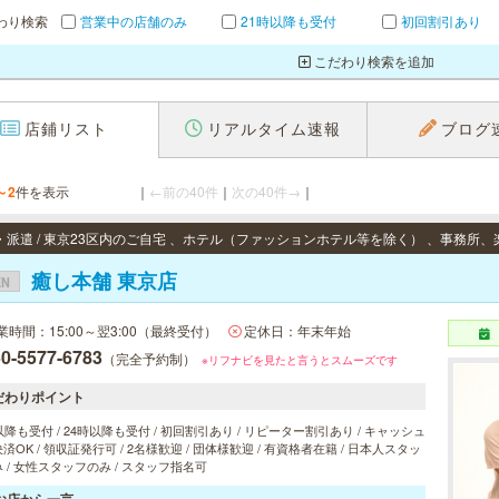
わり検索
営業中の店舗のみ
21時以降も受付
初回割引あり
こだわり検索を追加
店鋪リスト
リアルタイム速報
ブログ
～2
件を表示
｜
←前の40件
｜
次の40件→
｜
癒し本舗 東京店
EN
業時間：15:00～翌3:00（最終受付）
定休日：年末年始
0-5577-6783
（完全予約制）
※リフナビを見たと言うとスムーズです
だわりポイント
以降も受付 / 24時以降も受付 / 初回割引あり / リピーター割引あり / キャッシュ
済OK / 領収証発行可 / 2名様歓迎 / 団体様歓迎 / 有資格者在籍 / 日本人スタッ
 / 女性スタッフのみ / スタッフ指名可