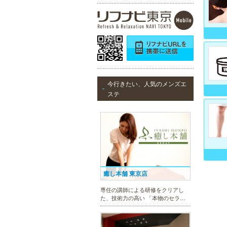
今行きたい、人気のメンズエ
ステ
癒し本舗 東京店
専任の講師による研修をクリアし
た、技術力の高い 「本物のセラピ
スト」 のみ在籍しております。是
非、お気軽にお問い合わせくださ
い！