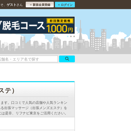
こそ、
さん
ゲスト
新規会員登録
ログイン
ステ）
します。口コミで人気の店舗や人気ランキン
ある出張マッサージ（出張メンズエステ）を
には是非、リフナビ東京をご活用ください。