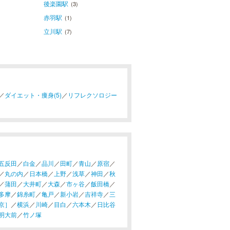
後楽園駅
(3)
赤羽駅
(1)
立川駅
(7)
／
ダイエット・痩身(5)
／
リフレクソロジー
五反田
／
白金
／
品川
／
田町
／
青山
／
原宿
／
／
丸の内
／
日本橋
／
上野
／
浅草
／
神田
／
秋
／
蒲田
／
大井町
／
大森
／
市ヶ谷
／
飯田橋
／
多摩
／
錦糸町
／
亀戸
／
新小岩
／
吉祥寺
／
三
京］
／
横浜
／
川崎
／
目白
／
六本木
／
日比谷
明大前
／
竹ノ塚