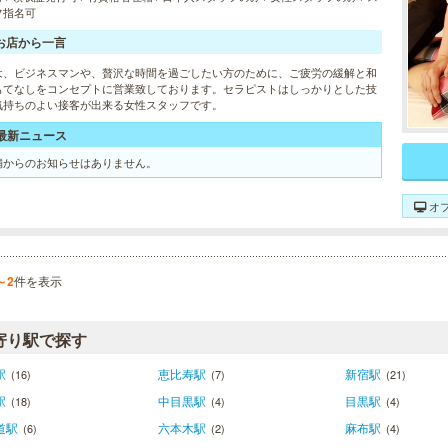
フ指名可
お店から一言
は、ビジネスマンや、贅沢な時間を過ごしたい方のために、ご疲労の緩解と和
もてなしをコンセプトに営業致しております。セラピストはしっかりとした技
気持ちのよい接客が出来る女性スタッフです。
最新ニュース
舗からのお知らせはありません。
オ
～2
件を表示
寄り駅で探す
駅
恵比寿駅
新宿駅
(16)
(7)
(21)
駅
中目黒駅
目黒駅
(18)
(4)
(4)
道駅
六本木駅
麻布駅
(6)
(2)
(4)