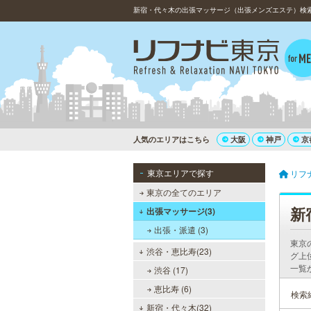
新宿・代々木の出張マッサージ（出張メンズエステ）検索・
人気のエリアはこちら
大阪
神戸
京
東京エリアで探す
リフ
東京の全てのエリア
新
出張マッサージ(3)
出張・派遣 (3)
東京
渋谷・恵比寿(23)
グ上
一覧
渋谷 (17)
恵比寿 (6)
検索
新宿・代々木(32)