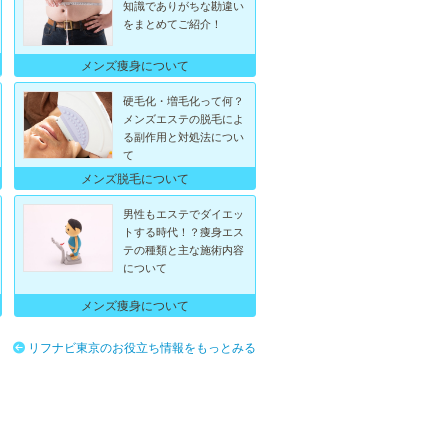
知識でありがちな勘違い
をまとめてご紹介！
メンズ痩身について
硬毛化・増毛化って何？
メンズエステの脱毛によ
る副作用と対処法につい
て
メンズ脱毛について
男性もエステでダイエッ
トする時代！？痩身エス
テの種類と主な施術内容
について
メンズ痩身について
リフナビ東京のお役立ち情報をもっとみる