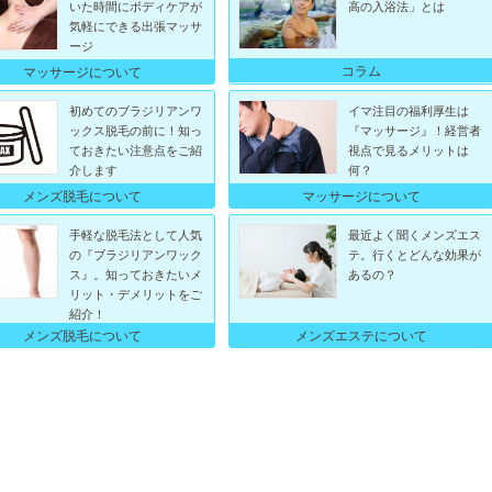
いた時間にボディケアが
高の入浴法」とは
気軽にできる出張マッサ
ージ
コラム
マッサージについて
初めてのブラジリアンワ
イマ注目の福利厚生は
ックス脱毛の前に！知っ
『マッサージ』！経営者
ておきたい注意点をご紹
視点で見るメリットは
介します
何？
メンズ脱毛について
マッサージについて
手軽な脱毛法として人気
最近よく聞くメンズエス
の『ブラジリアンワック
テ。行くとどんな効果が
ス』。知っておきたいメ
あるの？
リット・デメリットをご
紹介！
メンズ脱毛について
メンズエステについて