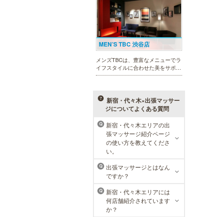
MEN’S TBC 渋谷店
メンズTBCは、豊富なメニューでラ
イフスタイルに合わせた美をサポー
トします。今男性にも人気の脱毛、
フェイシャルケア、引き締め他、各
種お得な体験コースもご用意。老舗
ならではの技術と実績が人気のひみ
新宿・代々木×出張マッサー
つです。
ジについてよくある質問
新宿・代々木エリアの出
Q
張マッサージ紹介ページ
ラ・パルレ 池袋本店
の使い方を教えてくださ
い。
ラ・パルレはそれぞれの男性のライ
フスタイルに合った豊富なメニュー
出張マッサージとはなん
Q
で、男性の美をサポート。第一印象
ですか？
UPに貢献致します。脱毛や引き締
め、フェイシャル等、初めての方で
新宿・代々木エリアには
Q
も安心の体験コースも多数ご用意。
何店舗紹介されています
か？