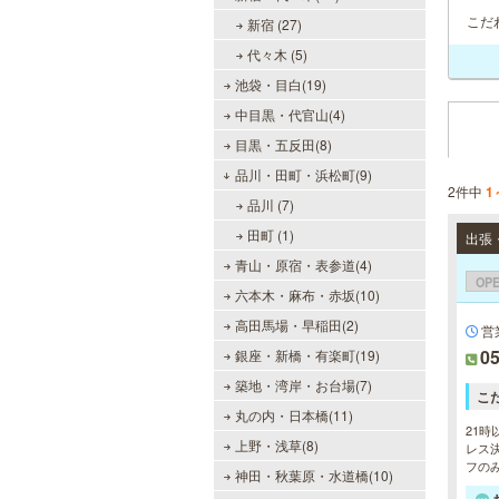
こだ
新宿 (27)
代々木 (5)
池袋・目白(19)
中目黒・代官山(4)
目黒・五反田(8)
品川・田町・浜松町(9)
2件中
1
品川 (7)
田町 (1)
青山・原宿・表参道(4)
OP
六本木・麻布・赤坂(10)
高田馬場・早稲田(2)
営
05
銀座・新橋・有楽町(19)
築地・湾岸・お台場(7)
こ
丸の内・日本橋(11)
21時
上野・浅草(8)
レス決
フのみ
神田・秋葉原・水道橋(10)