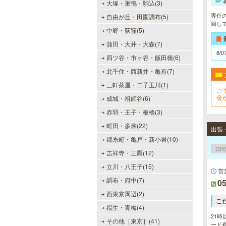
大塚・巣鴨・駒込(3)
専任
自由が丘・田園調布(5)
籍し
中野・荻窪(5)
蒲田・大井・大森(7)
8/0
四ツ谷・市ヶ谷・飯田橋(6)
北千住・西新井・亀有(7)
三軒茶屋・二子玉川(1)
ご
金
成城・祖師谷(6)
赤羽・王子・板橋(3)
町田・多摩(22)
錦糸町・亀戸・新小岩(10)
OP
吉祥寺・三鷹(12)
立川・八王子(15)
営
調布・府中(7)
05
西東京周辺(2)
こ
福生・青梅(4)
21時
その他［東京］(41)
ード有