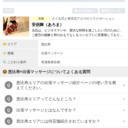
完全個室
半個室あり
OPEN
本日出勤あり
割引クーポン
ペアルームあり
シャワー室完備
出張
タイ古式と東洋式アロマのリラクゼーション
フットバスあり
岩盤浴あり
安侶舞（あろま）
当店は、ビジネスマンや、贅沢な時間を過ごしたい方のために、
専用駐車場あり
ご疲労の緩解と和のおもてなしをコンセプトに営業致しておりま
有資格者在籍
す。セラピストはしっかりとした技術、気持ちのよい接客が出来
エリア
る女性スタッフです。
恵比寿
日本人スタッフのみ
女性スタッフのみ
業種
出張マッサージ
スタッフ指名可
Ｗセラピスト
こだわり条件
有資格者在籍
駅から徒歩5分以内
恵比寿×出張マッサージについてよくある質問
恵比寿エリアの出張マッサージ紹介ページの使い方を教
こだわり条件を変更
Q
えてください。
閉じる
恵比寿エリアってどんなところ？
Q
出張マッサージとはなんですか？
Q
恵比寿エリアには何店舗紹介されていますか？
Q