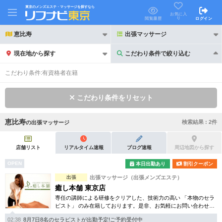
東京のメンズエステ・マッサージを探すなら
お気に入
り
閲覧履歴
ログイン
恵比寿
出張マッサージ
現在地から探す
こだわり条件で絞り込む
こだわり条件で絞り込む
こだわり条件:
有資格者在籍
こだわり条件をリセット
恵比寿
検索結果 :
2
件
の
出張マッサージ
21時以降も受付
24時以降も受付
初回割引あり
リピーター割引あり
店舗リスト
リアルタイム速報
ブログ速報
周辺地図から探す
OPEN
本日出勤あり
割引クーポン
団体割引
ポイントカード有
出張
出張マッサージ（出張メンズエステ）
キャッシュレス決済OK
領収証発行可
癒し本舗 東京店
専任の講師による研修をクリアした、技術力の高い 「本物のセラ
2名様歓迎
団体様歓迎
ピスト」 のみ在籍しております。是非、お気軽にお問い合わせく
ださい！
02:38
8月7日8名のセラピストが出勤予定!ご予約受付中