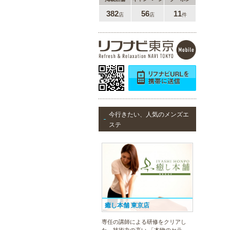
382
56
11
店
店
件
今行きたい、人気のメンズエ
ステ
癒し本舗 東京店
専任の講師による研修をクリアし
た、技術力の高い 「本物のセラピ