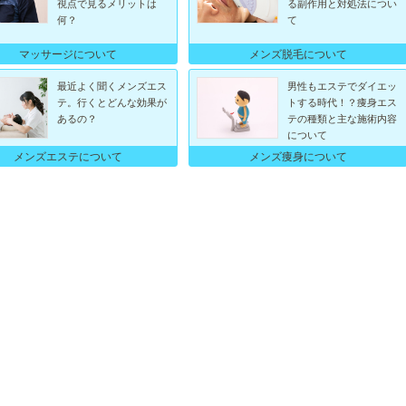
視点で見るメリットは
る副作用と対処法につい
何？
て
マッサージについて
メンズ脱毛について
最近よく聞くメンズエス
男性もエステでダイエッ
テ。行くとどんな効果が
トする時代！？痩身エス
あるの？
テの種類と主な施術内容
について
メンズエステについて
メンズ痩身について