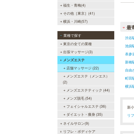
福生・青梅(4)
その他［東京］(41)
横浜・川崎(57)
最
業種で探す
渋谷
東京の全ての業種
池袋
出張マッサージ(3)
表参
メンズエステ
新橋
店舗マッサージ (22)
自由
メンズエステ（メンエス）
町田
(2)
横浜
メンズエステティック (44)
メンズ脱毛 (54)
フェイシャルエステ (36)
新
ダイエット・痩身 (35)
リフ
ネイルサロン(9)
リフレ・ボディケア