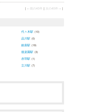
｜
←前の40件
｜
次の40件→
｜
代々木駅
(10)
品川駅
(0)
銀座駅
(19)
後楽園駅
(3)
赤羽駅
(1)
立川駅
(7)