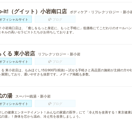
o-it!（グイット）小岩南口店
ボディケア・リフレクソロジー・新小
オフィシャルサイト
ブログ
o-it! 小岩南口店は、「癒しをもっと身近に、もっと手軽に」低価格にてこだわりのオール
スキルの高いセラピストたちがお待ちしております。
らくる 東小岩店
リフレクソロジー・新小岩
オフィシャルサイト
ブログ
くる 東小岩店は、もみほぐし15分900円(税抜)～試せる手軽さと高品質の施術が主婦の方や
を展開しており、通いやすさも抜群です。メディア掲載も多数。
代の湯
スーパー銭湯・新小岩
オフィシャルサイト
ブログ
けしの健康エンターテイメント！みんなの家庭の医学」にて「冷え性を改善する！東京健康温
代の湯」！身体を芯から温め、冷え性を改善しましょう。