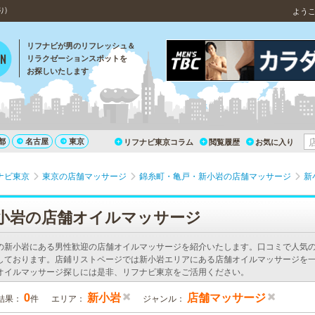
り)
よう
リフナビが男のリフレッシュ＆
リラクゼーションスポットを
お探しいたします
都
名古屋
東京
リフナビ東京コラム
閲覧履歴
お気に入り
ナビ東京
東京の店舗マッサージ
錦糸町・亀戸・新小岩の店舗マッサージ
新
小岩の店舗オイルマッサージ
の新小岩にある男性歓迎の店舗オイルマッサージを紹介いたします。口コミで人気
しております。店鋪リストページでは新小岩エリアにある店舗オイルマッサージを一
オイルマッサージ探しには是非、リフナビ東京をご活用ください。
0
新小岩
店舗マッサージ
結果：
件
エリア：
ジャンル：