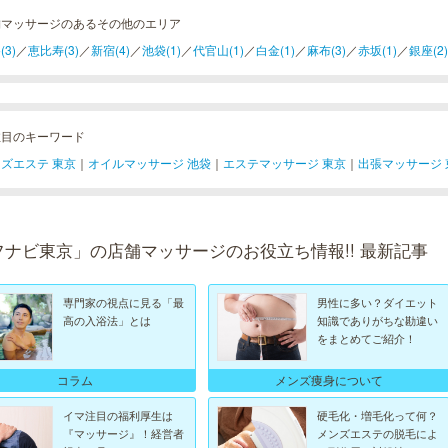
舗マッサージのあるその他のエリア
(3)
／
恵比寿(3)
／
新宿(4)
／
池袋(1)
／
代官山(1)
／
白金(1)
／
麻布(3)
／
赤坂(1)
／
銀座(2)
注目のキーワード
ズエステ 東京
｜
オイルマッサージ 池袋
｜
エステマッサージ 東京
｜
出張マッサージ 
フナビ東京」の店舗マッサージのお役立ち情報!! 最新記事
専門家の視点に見る「最
男性に多い？ダイエット
高の入浴法」とは
知識でありがちな勘違い
をまとめてご紹介！
コラム
メンズ痩身について
イマ注目の福利厚生は
硬毛化・増毛化って何？
『マッサージ』！経営者
メンズエステの脱毛によ