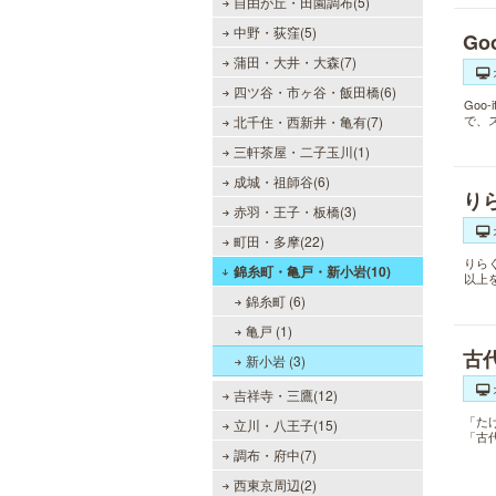
自由が丘・田園調布(5)
中野・荻窪(5)
Go
蒲田・大井・大森(7)
四ツ谷・市ヶ谷・飯田橋(6)
Go
で、
北千住・西新井・亀有(7)
三軒茶屋・二子玉川(1)
成城・祖師谷(6)
り
赤羽・王子・板橋(3)
町田・多摩(22)
りら
錦糸町・亀戸・新小岩(10)
以上
錦糸町 (6)
亀戸 (1)
古
新小岩 (3)
吉祥寺・三鷹(12)
「た
立川・八王子(15)
「古
調布・府中(7)
西東京周辺(2)