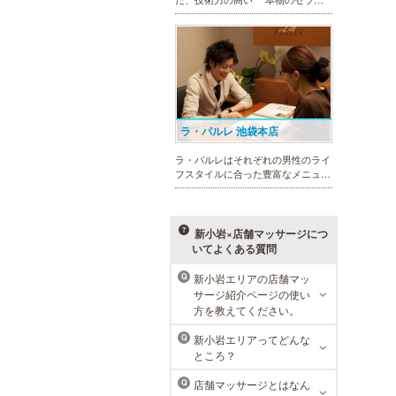
スト」 のみ在籍しております。是
非、お気軽にお問い合わせくださ
い！
ラ・パルレ 池袋本店
ラ・パルレはそれぞれの男性のライ
フスタイルに合った豊富なメニュー
で、男性の美をサポート。第一印象
UPに貢献致します。脱毛や引き締
め、フェイシャル等、初めての方で
も安心の体験コースも多数ご用意。
新小岩×店舗マッサージにつ
いてよくある質問
新小岩エリアの店舗マッ
Q
サージ紹介ページの使い
MEN’S TBC 渋谷店
方を教えてください。
メンズTBCは、豊富なメニューでラ
新小岩エリアってどんな
Q
イフスタイルに合わせた美をサポー
ところ？
トします。今男性にも人気の脱毛、
フェイシャルケア、引き締め他、各
店舗マッサージとはなん
Q
種お得な体験コースもご用意。老舗