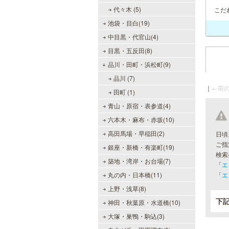
代々木 (5)
こだ
池袋・目白(19)
中目黒・代官山(4)
目黒・五反田(8)
品川・田町・浜松町(9)
品川 (7)
｜
←前の
田町 (1)
青山・原宿・表参道(4)
六本木・麻布・赤坂(10)
高田馬場・早稲田(2)
日頃
ご指
銀座・新橋・有楽町(19)
検索
築地・湾岸・お台場(7)
「
エ
丸の内・日本橋(11)
「
エ
上野・浅草(8)
下
神田・秋葉原・水道橋(10)
大塚・巣鴨・駒込(3)