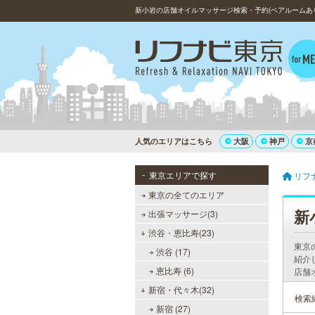
新小岩の店舗オイルマッサージ検索・予約(ペアルームあ
人気のエリアはこちら
大阪
神戸
京
東京エリアで探す
リフ
東京の全てのエリア
新
出張マッサージ(3)
渋谷・恵比寿(23)
東京
渋谷 (17)
紹介
恵比寿 (6)
店舗
新宿・代々木(32)
検索
新宿 (27)