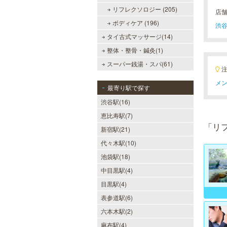
リフレクソロジー (205)
店
ボディケア (196)
渋谷
タイ古式マッサージ(14)
整体・整骨・鍼灸(1)
スーパー銭湯・スパ(61)
メン
最寄り駅で探す
渋谷駅(16)
恵比寿駅(7)
「リ
新宿駅(21)
代々木駅(10)
池袋駅(18)
中目黒駅(4)
目黒駅(4)
表参道駅(6)
六本木駅(2)
麻布駅(4)