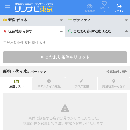
東京のメンズエステ・マッサージを探すなら
お気に入
り
閲覧履歴
ログイン
新宿･代々木
ボディケア
現在地から探す
こだわり条件で絞り込む
こだわり条件で絞り込む
こだわり条件:
初回割引あり
こだわり条件をリセット
新宿・代々木
検索結果 :
0
件
の
ボディケア
21時以降も受付
24時以降も受付
初回割引あり
リピーター割引あり
店舗リスト
リアルタイム速報
ブログ速報
周辺地図から探す
団体割引
ポイントカード有
キャッシュレス決済OK
領収証発行可
条件に該当する店舗は見つかりませんでした。
2名様歓迎
団体様歓迎
検索条件を変更して再度、検索をお願いいたします。