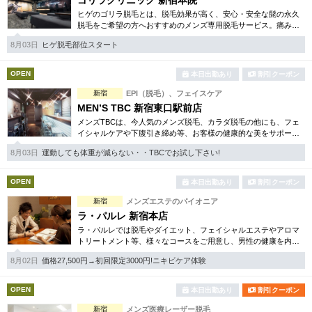
ゴリラクリニック 新宿本院
ヒゲのゴリラ脱毛とは、脱毛効果が高く、安心・安全な髭の永久
脱毛をご希望の方へおすすめのメンズ専用脱毛サービス。痛みに
弱い方には医療用麻酔を3種ご用意、医療認可の脱毛機のみを使
8月03日
ヒゲ脱毛部位スタート
用。スキンケアも万全です。
OPEN
本日出勤あり
割引クーポン
新宿
EPI（脱毛）、フェイスケア
MEN’S TBC 新宿東口駅前店
メンズTBCは、今人気のメンズ脱毛、カラダ脱毛の他にも、フェ
イシャルケアや下腹引き締め等、お客様の健康的な美をサポー
ト。初めてで不安という方にも安心の、お得な体験コースも各種
8月03日
運動しても体重が減らない・・TBCでお試し下さい!
ご用意。まずは体験から。
OPEN
本日出勤あり
割引クーポン
新宿
メンズエステのパイオニア
ラ・パルレ 新宿本店
ラ・パルレでは脱毛やダイエット、フェイシャルエステやアロマ
トリートメント等、様々なコースをご用意し、男性の健康を内側
からサポート。初めての方でも安心のお得な体験コースも多数取
8月02日
価格27,500円→初回限定3000円!ニキビケア体験
り揃えお待ちしております。
OPEN
本日出勤あり
割引クーポン
新宿
メンズ医療レーザー脱毛