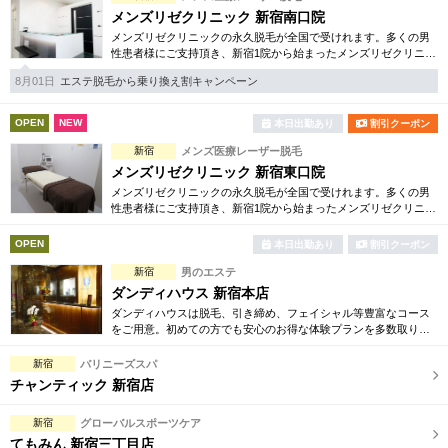
メンズリゼクリニック 新宿南口院
メンズリゼクリニックの永久脱毛が全国で受けれます。多くの男
性患者様にご支持頂き、新宿1院から始まったメンズリゼクリニッ
クが、現在では提携院含め全国10院を展開するクリニックになり
8月01日
エステ脱毛から乗り換え割キャンペーン
ました。
OPEN
NEW
本日出勤あり
割引クーポン
新宿
メンズ医療レーザー脱毛
メンズリゼクリニック 新宿東口院
メンズリゼクリニックの永久脱毛が全国で受けれます。多くの男
性患者様にご支持頂き、新宿1院から始まったメンズリゼクリニッ
クが、現在では提携院含め全国10院を展開するクリニックになり
ました。
OPEN
本日出勤あり
割引クーポン
新宿
男のエステ
ダンディハウス 新宿本店
ダンディハウスは脱毛、引き締め、フェイシャル等豊富なコース
をご用意。初めての方でも安心のお得な体験プランを多数取り揃
えています。日本初の男性専用エステサロンで、長い歴史の中培
った確かな技術がございます。
新宿
バリニーズスパ
チャンティック 新宿店
新宿
グローバルスポーツケア
てもみん 新宿三丁目店