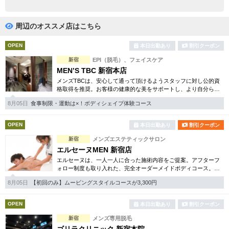
完全個室
半個室あり
ペアルームあり
シャワー室完備
周辺のオススメ店はこちら
フットバスあり
岩盤浴あり
OPEN
本日出勤あり
割引クーポン
新宿
EPI（脱毛）、フェイスケア
専用駐車場あり
有資格者在籍
MEN’S TBC 新宿本店
メンズTBCは、安心して通って頂けるようスタッフに対し公的資
日本人スタッフのみ
女性スタッフのみ
格取得を推奨。お客様の健康的な美をサポートし、より自分らし
く生きるお手伝いをしています。脱毛、フェイシャル等豊富でお
スタッフ指名可
Ｗセラピスト
8月05日
食事制限・運動は×！ボディシェイプ体験コース
得な体験コースもあり。
駅から徒歩5分以内
OPEN
本日出勤あり
割引クーポン
新宿
メンズエステティックサロン
こだわり条件を変更
エルセーヌMEN 新宿店
エルセーヌは、一人一人に合った施術内容をご提案。アフターフ
ォロー制度も取り入れた、完全オーダーメイドボディコース。ボ
閉じる
ディメイクや脱毛、光フェイシャルエステ、引き締め等お得な体
8月05日
【初回のみ】ムービングスタイルコースが3,300円
験コースもございます。
OPEN
本日出勤あり
割引クーポン
新宿
メンズ専用脱毛