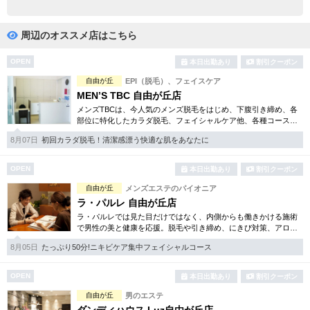
完全個室
半個室あり
ペアルームあり
シャワー室完備
周辺のオススメ店はこちら
フットバスあり
岩盤浴あり
OPEN
本日出勤あり
割引クーポン
自由が丘
EPI（脱毛）、フェイスケア
専用駐車場あり
有資格者在籍
MEN’S TBC 自由が丘店
メンズTBCは、今人気のメンズ脱毛をはじめ、下腹引き締め、各
日本人スタッフのみ
女性スタッフのみ
部位に特化したカラダ脱毛、フェイシャルケア他、各種コースを
豊富にご用意。まず試したいという方用に、各種お得な体験コー
スタッフ指名可
Ｗセラピスト
8月07日
初回カラダ脱毛！清潔感漂う快適な肌をあなたに
スも取り揃えております。
駅から徒歩5分以内
OPEN
本日出勤あり
割引クーポン
自由が丘
メンズエステのパイオニア
こだわり条件を変更
ラ・パルレ 自由が丘店
ラ・パルレでは見た目だけではなく、内側からも働きかける施術
で男性の美と健康を応援。脱毛や引き締め、にきび対策、アロマ
閉じる
エステ、脱メタボリック等豊富なメニューをご用意。まずはお得
8月05日
たっぷり50分!ニキビケア集中フェイシャルコース
な体験コースをチェック！
OPEN
本日出勤あり
割引クーポン
自由が丘
男のエステ