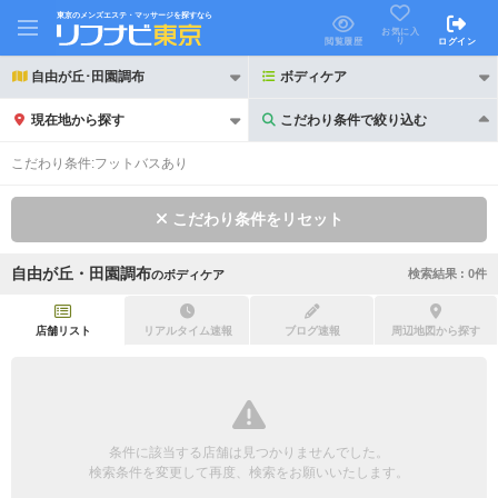
東京のメンズエステ・マッサージを探すなら
お気に入
り
閲覧履歴
ログイン
自由が丘･田園調布
ボディケア
現在地から探す
こだわり条件で絞り込む
こだわり条件で絞り込む
こだわり条件:
フットバスあり
こだわり条件をリセット
自由が丘・田園調布
検索結果 :
0
件
の
ボディケア
21時以降も受付
24時以降も受付
初回割引あり
リピーター割引あり
店舗リスト
リアルタイム速報
ブログ速報
周辺地図から探す
団体割引
ポイントカード有
キャッシュレス決済OK
領収証発行可
条件に該当する店舗は見つかりませんでした。
2名様歓迎
団体様歓迎
検索条件を変更して再度、検索をお願いいたします。