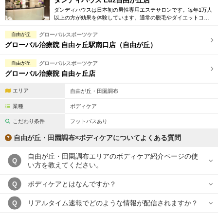
ダンディハウス Luz自由が丘店
ダンディハウスは日本初の男性専用エステサロンです。毎年1万人
以上の方が効果を体験しています。通常の脱毛やダイエットコー
ス他に加え、学割や新社会人用プラン等多数取り揃えています。
まずは体験コースから。
自由が丘
グローバルスポーツケア
グローバル治療院 自由ヶ丘駅南口店（自由が丘）
自由が丘
グローバルスポーツケア
グローバル治療院 自由ヶ丘店
エリア
自由が丘・田園調布
業種
ボディケア
こだわり条件
フットバスあり
自由が丘・田園調布×ボディケアについてよくある質問
自由が丘・田園調布エリアのボディケア紹介ページの使
Q
い方を教えてください。
ボディケアとはなんですか？
Q
リアルタイム速報でどのような情報が配信されますか？
Q