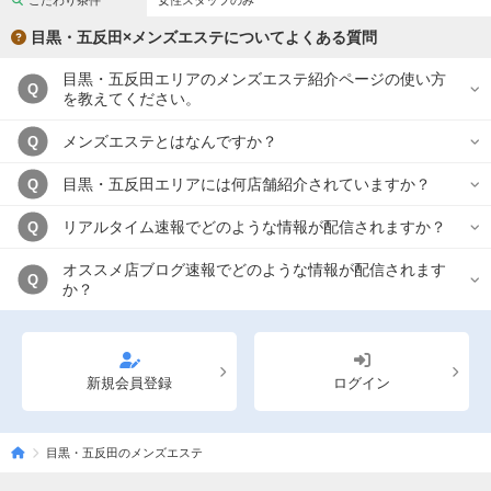
こだわり条件
女性スタッフのみ
完全個室
半個室あり
目黒・五反田×メンズエステについてよくある質問
ペアルームあり
シャワー室完備
目黒・五反田エリアのメンズエステ紹介ページの使い方
Q
フットバスあり
岩盤浴あり
を教えてください。
専用駐車場あり
有資格者在籍
メンズエステとはなんですか？
Q
日本人スタッフのみ
女性スタッフのみ
目黒・五反田エリアには何店舗紹介されていますか？
Q
スタッフ指名可
Ｗセラピスト
リアルタイム速報でどのような情報が配信されますか？
Q
駅から徒歩5分以内
オススメ店ブログ速報でどのような情報が配信されます
Q
か？
こだわり条件を変更
閉じる
新規会員登録
ログイン
目黒・五反田のメンズエステ