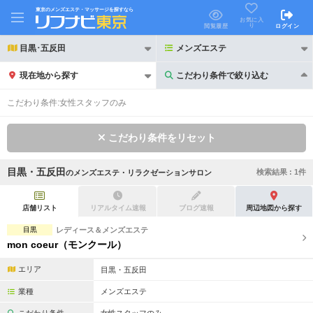
東京のメンズエステ・マッサージを探すなら
お気に入
り
閲覧履歴
ログイン
目黒･五反田
メンズエステ
現在地から探す
こだわり条件で絞り込む
こだわり条件で絞り込む
こだわり条件:
女性スタッフのみ
こだわり条件をリセット
目黒・五反田
検索結果 :
1
件
の
メンズエステ・リラクゼーションサロン
21時以降も受付
24時以降も受付
初回割引あり
リピーター割引あり
店舗リスト
リアルタイム速報
ブログ速報
周辺地図から探す
目黒
レディース＆メンズエステ
団体割引
ポイントカード有
mon coeur（モンクール）
キャッシュレス決済OK
領収証発行可
エリア
目黒・五反田
2名様歓迎
団体様歓迎
業種
メンズエステ