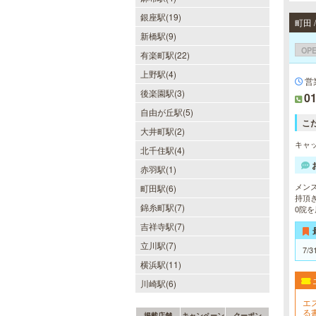
銀座駅(19)
町田
新橋駅(9)
OP
有楽町駅(22)
上野駅(4)
営
後楽園駅(3)
01
自由が丘駅(5)
こ
大井町駅(2)
キャッ
北千住駅(4)
赤羽駅(1)
メン
町田駅(6)
持頂
錦糸町駅(7)
0院
吉祥寺駅(7)
立川駅(7)
7/3
横浜駅(11)
川崎駅(6)
エ
る
掲載店舗
キャンペーン
クーポン