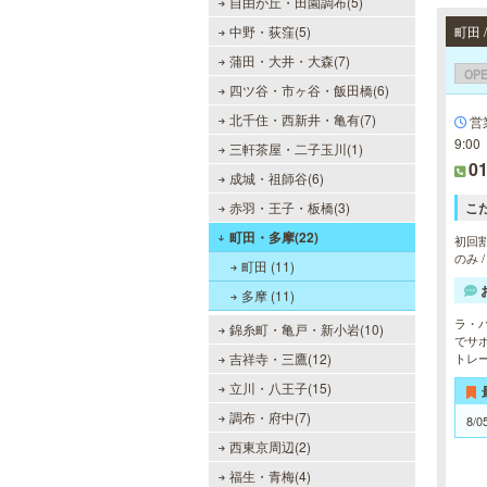
自由が丘・田園調布(5)
中野・荻窪(5)
町田
蒲田・大井・大森(7)
OP
四ツ谷・市ヶ谷・飯田橋(6)
北千住・西新井・亀有(7)
営業
9:00
三軒茶屋・二子玉川(1)
01
成城・祖師谷(6)
赤羽・王子・板橋(3)
こ
町田・多摩(22)
初回割
のみ 
町田 (11)
多摩 (11)
ラ・
錦糸町・亀戸・新小岩(10)
でサ
吉祥寺・三鷹(12)
トレ
立川・八王子(15)
調布・府中(7)
8/0
西東京周辺(2)
福生・青梅(4)