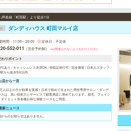
でご契約可能！※1回、コース終了後1回は割引適用外※他割引と併用不
※新春割期間中は「乗り換え割」使用不可
/ JR各線「町田駅」より徒歩1分
ダンディハウス 町田マルイ店
EN
業時間：11:00～20:00
定休日：不定休
20-552-011
（完全予約制）
※お間違えのないようおかけください
だわりポイント
引あり / キャッシュレス決済OK / 領収証発行可 / 完全個室 / 日本人スタッフ
/ 駅から徒歩5分以内
お店から一言
1万人以上の方が効果を実感！日本で初めて生まれた男性専用サロン・ダンデ
ウスは、高い技術力とサービスで顧客満足に努めております。脱毛、フェイシ
、ダイエット等各種お得な体験コースもご用意。
最新ニュース
舗からのお知らせはありません。