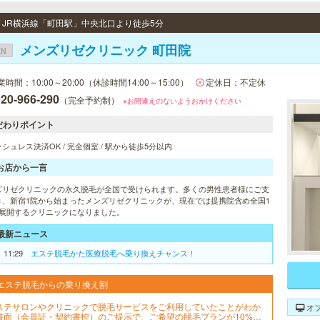
 / JR横浜線「町田駅」中央北口より徒歩5分
メンズリゼクリニック 町田院
EN
業時間：10:00～20:00（休診時間14:00～15:00）
定休日：不定休
20-966-290
（完全予約制）
※お間違えのないようおかけください
だわりポイント
シュレス決済OK / 完全個室 / 駅から徒歩5分以内
お店から一言
ズリゼクリニックの永久脱毛が全国で受けられます。多くの男性患者様にご支
き、新宿1院から始まったメンズリゼクリニックが、現在では提携院含め全国1
を展開するクリニックになりました。
最新ニュース
1 11:29
エステ脱毛かた医療脱毛へ乗り換えチャンス！
エステ脱毛からの乗り換え割
ステサロンやクリニックで脱毛サービスをご利用していたことがわか
オ
書面（会員証・契約書控）のご提示で、ご希望の脱毛プランが10%OF