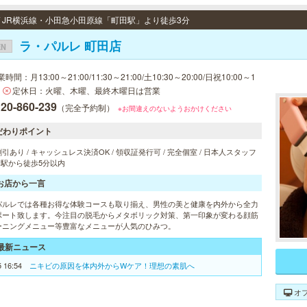
 / JR横浜線・小田急小田原線「町田駅」より徒歩3分
ラ・パルレ 町田店
EN
時間：月13:00～21:00/11:30～21:00/土10:30～20:00/日祝10:00～1
定休日：火曜、木曜、最終木曜日は営業
20-860-239
（完全予約制）
※お間違えのないようおかけください
だわりポイント
引あり / キャッシュレス決済OK / 領収証発行可 / 完全個室 / 日本人スタッフ
/ 駅から徒歩5分以内
お店から一言
パルレでは各種お得な体験コースも取り揃え、男性の美と健康を内外から全力
ポート致します。今注目の脱毛からメタボリック対策、第一印象が変わる顔筋
ーニングメニュー等豊富なメニューが人気のひみつ。
最新ニュース
5 16:54
ニキビの原因を体内外からWケア！理想の素肌へ
オ