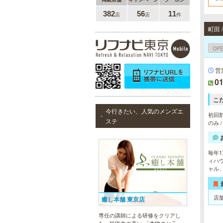
F
可
382
56
11
店
店
件
町田 
OP
営
01
こ
今行きたい、人気のメンズエ
初回割
ステ
のみ 
毎年
ィハ
ャル
店
癒し本舗 東京店
専任の講師による研修をクリアし
た、技術力の高い 「本物のセラピ