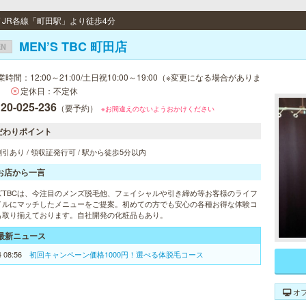
/ JR各線「町田駅」より徒歩4分
MEN’S TBC 町田店
EN
業時間：12:00～21:00/土日祝10:00～19:00（※変更になる場合がありま
）
定休日：不定休
20-025-236
（要予約）
※お間違えのないようおかけください
だわりポイント
引あり / 領収証発行可 / 駅から徒歩5分以内
お店から一言
ズTBCは、今注目のメンズ脱毛他、フェイシャルや引き締め等お客様のライフ
イルにマッチしたメニューをご提案。初めての方でも安心の各種お得な体験コ
も取り揃えております。自社開発の化粧品もあり。
最新ニュース
4 08:56
初回キャンペーン価格1000円！選べる体脱毛コース
オ