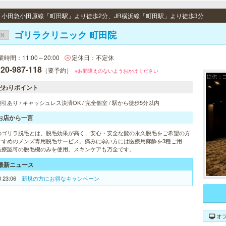
 / 小田急小田原線「町田駅」より徒歩2分、JR横浜線「町田駅」より徒歩3分
ゴリラクリニック 町田院
EN
業時間：11:00～20:00
定休日：不定休
20-987-118
（要予約）
※お間違えのないようおかけください
だわりポイント
引あり / キャッシュレス決済OK / 完全個室 / 駅から徒歩5分以内
お店から一言
のゴリラ脱毛とは、脱毛効果が高く、安心・安全な髭の永久脱毛をご希望の方
すすめのメンズ専用脱毛サービス。痛みに弱い方には医療用麻酔を3種ご用
医療認可の脱毛機のみを使用。スキンケアも万全です。
最新ニュース
3 23:06
新規の方にお得なキャンペーン
オ