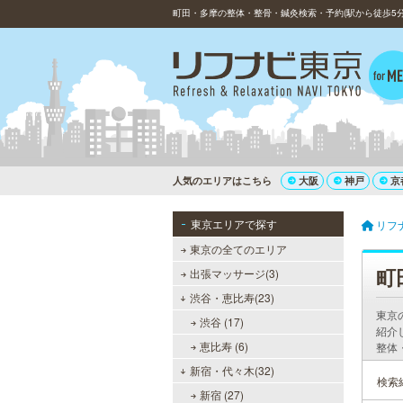
町田・多摩の整体・整骨・鍼灸検索・予約(駅から徒歩5分
人気のエリアはこちら
大阪
神戸
京
東京エリアで探す
リフ
東京の全てのエリア
町
出張マッサージ(3)
渋谷・恵比寿(23)
東京
渋谷 (17)
紹介
恵比寿 (6)
整体
新宿・代々木(32)
検索
新宿 (27)