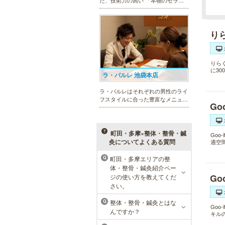
スト」 のみ在籍しております。是
非、お気軽にお問い合わせくださ
い！
り
りら
に3
ラ・パルレ 池袋本店
ラ・パルレはそれぞれの男性のライ
フスタイルに合った豊富なメニュー
Go
で、男性の美をサポート。第一印象
UPに貢献致します。脱毛や引き締
め、フェイシャル等、初めての方で
も安心の体験コースも多数ご用意。
町田・多摩×整体・整骨・鍼
Go
灸についてよくある質問
適空
町田・多摩エリアの整
Q
体・整骨・鍼灸紹介ペー
MEN’S TBC 渋谷店
Go
ジの使い方を教えてくだ
さい。
メンズTBCは、豊富なメニューでラ
イフスタイルに合わせた美をサポー
整体・整骨・鍼灸とはな
Q
トします。今男性にも人気の脱毛、
Go
んですか？
キル
フェイシャルケア、引き締め他、各
種お得な体験コースもご用意。老舗