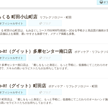
オ
らくる 町田小山町店
リフレクソロジー・町田
オフィシャルサイト
ブログ
くる 町田小山町店は、もみほぐしコース15分900円(税抜)～試せる手軽さと高品質の施術
00店舗以上を展開、通いやすさも抜群です。メディア掲載も多数。
o-it!（グイット）多摩センター南口店
ボディケア・リフレクソ
オフィシャルサイト
ブログ
o-it! 多摩センター南口店は、「癒しをもっと身近に、もっと手軽に」低価格にてこだわり
間で、スキルの高いセラピストたちがお待ちしております。
o-it!（グイット）町田店
ボディケア・リフレクソロジー・町田
オフィシャルサイト
ブログ
o-it! 町田店は、「癒しをもっと身近に、もっと手軽に」低価格にてこだわりのオールハン
の高いセラピストたちがお待ちしております。