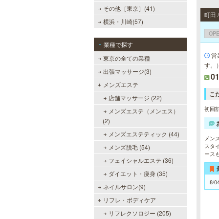
その他［東京］(41)
町田 
横浜・川崎(57)
OP
業種で探す
営
東京の全ての業種
す。
出張マッサージ(3)
01
メンズエステ
こ
店舗マッサージ (22)
初回割
メンズエステ（メンエス）
(2)
メンズエステティック (44)
メン
スタ
メンズ脱毛 (54)
ース
フェイシャルエステ (36)
ダイエット・痩身 (35)
8/0
ネイルサロン(9)
リフレ・ボディケア
リフレクソロジー (205)