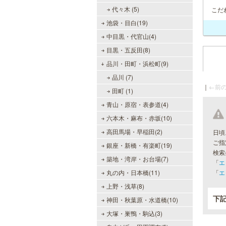
代々木 (5)
こだ
池袋・目白(19)
中目黒・代官山(4)
目黒・五反田(8)
品川・田町・浜松町(9)
品川 (7)
｜
←前の
田町 (1)
青山・原宿・表参道(4)
六本木・麻布・赤坂(10)
高田馬場・早稲田(2)
日頃
ご指
銀座・新橋・有楽町(19)
検索
築地・湾岸・お台場(7)
「
エ
丸の内・日本橋(11)
「
エ
上野・浅草(8)
下
神田・秋葉原・水道橋(10)
大塚・巣鴨・駒込(3)