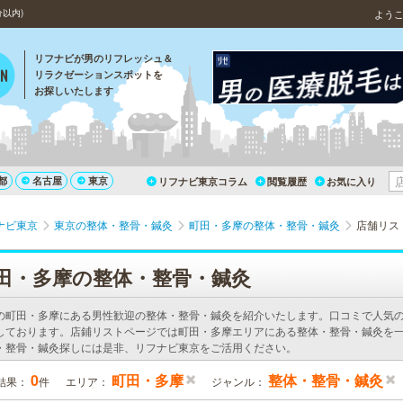
以内)
よう
リフナビが男のリフレッシュ＆
リラクゼーションスポットを
お探しいたします
都
名古屋
東京
リフナビ東京コラム
閲覧履歴
お気に入り
ナビ東京
東京の整体・整骨・鍼灸
町田・多摩の整体・整骨・鍼灸
店舗リス
田・多摩の整体・整骨・鍼灸
の町田・多摩にある男性歓迎の整体・整骨・鍼灸を紹介いたします。口コミで人気
しております。店鋪リストページでは町田・多摩エリアにある整体・整骨・鍼灸を一
・整骨・鍼灸探しには是非、リフナビ東京をご活用ください。
0
町田・多摩
整体・整骨・鍼灸
結果：
件
エリア：
ジャンル：