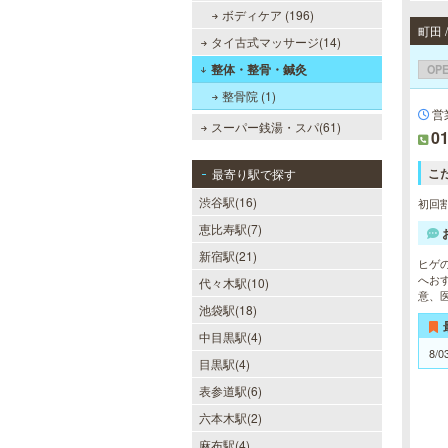
ボディケア (196)
町田
タイ古式マッサージ(14)
整体・整骨・鍼灸
OP
整骨院 (1)
営
スーパー銭湯・スパ(61)
01
こ
最寄り駅で探す
渋谷駅(16)
初回割
恵比寿駅(7)
新宿駅(21)
ヒゲ
へお
代々木駅(10)
意、
池袋駅(18)
中目黒駅(4)
8/0
目黒駅(4)
表参道駅(6)
六本木駅(2)
麻布駅(4)