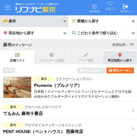
東京のメンズエステ・マッサージを探すなら
お気に入
り
閲覧履歴
ログイン
麻布
業種から探す
現在地から探す
こだわり条件で絞り込む
こだわり条件で絞り込む
麻布
検索結果 :
7
件
の
マッサージ
店舗リスト
リアルタイム速報
ブログ速報
周辺地図から探す
OPEN
本日出勤あり
割引クーポン
21時以降も受付
麻布
リラクゼーションサロン
24時以降も受付
Plumeria（プルメリア）
初回割引あり
リピーター割引あり
日本初！クメールマッサージとリンパドレナージュとアロマを組
み合わせたフルオーダーメイドのリラクゼーション施術♪
団体割引
ポイントカード有
麻布
グローバルスポーツケア
てもみん 麻布十番店
キャッシュレス決済OK
領収証発行可
麻布
アロマオイルマッサージ＆ストレッチ
2名様歓迎
団体様歓迎
PENT HOUSE（ペントハウス） 西麻布店