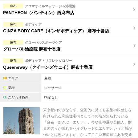
完全個室
半個室あり
麻布
アロマオイルマッサージ＆溶岩浴
PANTHEON（パンテオン）西麻布店
ペアルームあり
シャワー室完備
麻布
ボディケア
フットバスあり
岩盤浴あり
GINZA BODY CARE（ギンザボディケア） 麻布十番店
専用駐車場あり
有資格者在籍
麻布
グローバルスポーツケア
グローバル治療院 麻布十番店
日本人スタッフのみ
女性スタッフのみ
麻布
ボディケア・リフレクソロジー
スタッフ指名可
Ｗセラピスト
Queensway（クイーンズウェイ）麻布十番店
駅から徒歩5分以内
エリア
麻布
業種
マッサージ
こだわり条件を変更
こだわり条件
指定なし
閉じる
東京都内のみならず、全国的に見ても羨望の眼差しを
向けられる高級住宅街としてその名が知られている
「麻布（あざぶ）エリア」。今や富裕層や芸能人、財
界の方々が訪れるハイグレードなエリアという印象が
強いとは思いますが、かつてここ麻布周辺にある交通