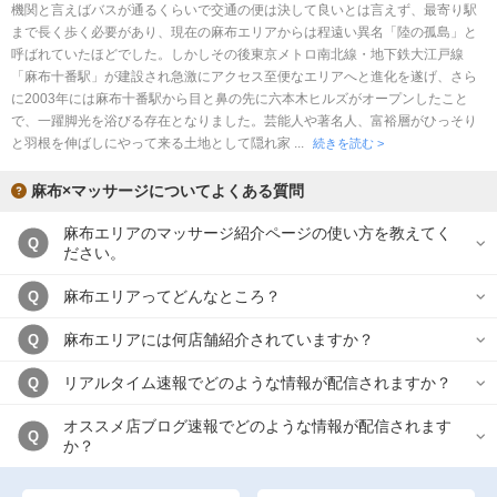
機関と言えばバスが通るくらいで交通の便は決して良いとは言えず、最寄り駅
まで長く歩く必要があり、現在の麻布エリアからは程遠い異名「陸の孤島」と
呼ばれていたほどでした。しかしその後東京メトロ南北線・地下鉄大江戸線
「麻布十番駅」が建設され急激にアクセス至便なエリアへと進化を遂げ、さら
に2003年には麻布十番駅から目と鼻の先に六本木ヒルズがオープンしたこと
で、一躍脚光を浴びる存在となりました。芸能人や著名人、富裕層がひっそり
と羽根を伸ばしにやって来る土地として隠れ家 ...
続きを読む >
麻布×マッサージについてよくある質問
麻布エリアのマッサージ紹介ページの使い方を教えてく
Q
ださい。
麻布エリアってどんなところ？
Q
麻布エリアには何店舗紹介されていますか？
Q
リアルタイム速報でどのような情報が配信されますか？
Q
オススメ店ブログ速報でどのような情報が配信されます
Q
か？