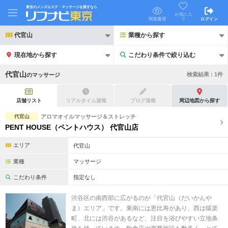
東京のメンズエステ・マッサージを探すなら
お気に入
り
閲覧履歴
ログイン
代官山
業種から探す
現在地から探す
こだわり条件で絞り込む
こだわり条件で絞り込む
代官山
検索結果 :
1
件
の
マッサージ
店舗リスト
リアルタイム速報
ブログ速報
周辺地図から探す
代官山
アロマオイルマッサージ＆ストレッチ
PENT HOUSE（ペントハウス） 代官山店
21時以降も受付
24時以降も受付
エリア
代官山
初回割引あり
リピーター割引あり
業種
マッサージ
団体割引
ポイントカード有
こだわり条件
指定なし
キャッシュレス決済OK
領収証発行可
渋谷区の南西部に広がるのが「代官山（だいかんや
ま）エリア」です。東南には恵比寿があり、西は猿楽
2名様歓迎
団体様歓迎
町、北には渋谷があるなど、注目を浴びやすい立地条