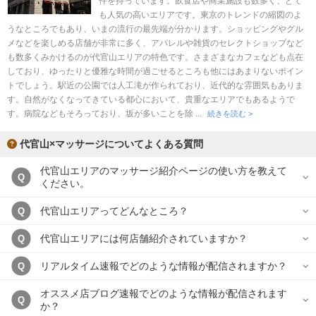
件を持っています。飲食店や商業施設も数多く、とて
完全個室
半個室あり
も人気の高いエリアです。東京のトレンドの縮図のよ
うなところでもあり、いまの流行の最先端が分かります。ショッピングやグル
ペアルームあり
シャワー室完備
メなどを楽しめる店舗が非常に多く、アパレルや雑貨のセレクトショップなど
も数多くみかけるのが代官山エリアの特色です。さまざまなカフェなども点在
フットバスあり
岩盤浴あり
しており、ゆったりと優雅な時間が過ごせるところも他にはあまりないポイン
トでしょう。駅近の公園では人工滝が作られており、近代的な雰囲気もありま
専用駐車場あり
有資格者在籍
す。自然がなくなってきている都心において、貴重なエリアでもあるようで
す。病院などもそろっており、坂が多いことを除 ...
日本人スタッフのみ
女性スタッフのみ
続きを読む >
スタッフ指名可
Ｗセラピスト
代官山×マッサージについてよくある質問
駅から徒歩5分以内
代官山エリアのマッサージ紹介ページの使い方を教えて
Q
ください。
こだわり条件を変更
代官山エリアってどんなところ？
Q
代官山エリアには何店舗紹介されていますか？
Q
閉じる
リアルタイム速報でどのような情報が配信されますか？
Q
オススメ店ブログ速報でどのような情報が配信されます
Q
か？