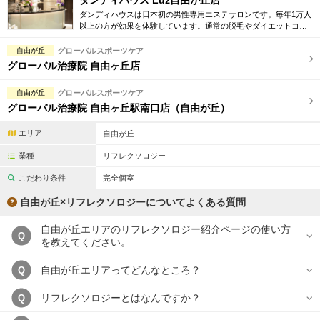
ダンディハウス Luz自由が丘店
ダンディハウスは日本初の男性専用エステサロンです。毎年1万人
以上の方が効果を体験しています。通常の脱毛やダイエットコー
ス他に加え、学割や新社会人用プラン等多数取り揃えています。
まずは体験コースから。
自由が丘
グローバルスポーツケア
グローバル治療院 自由ヶ丘店
自由が丘
グローバルスポーツケア
グローバル治療院 自由ヶ丘駅南口店（自由が丘）
エリア
自由が丘
業種
リフレクソロジー
こだわり条件
完全個室
自由が丘×リフレクソロジーについてよくある質問
自由が丘エリアのリフレクソロジー紹介ページの使い方
Q
を教えてください。
自由が丘エリアってどんなところ？
Q
リフレクソロジーとはなんですか？
Q