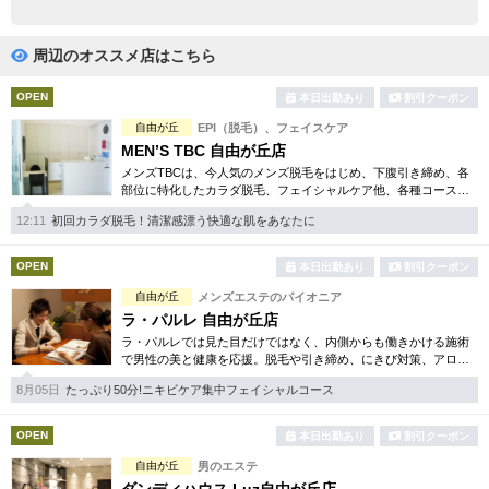
完全個室
半個室あり
ペアルームあり
シャワー室完備
周辺のオススメ店はこちら
フットバスあり
岩盤浴あり
OPEN
本日出勤あり
割引クーポン
自由が丘
EPI（脱毛）、フェイスケア
専用駐車場あり
有資格者在籍
MEN’S TBC 自由が丘店
メンズTBCは、今人気のメンズ脱毛をはじめ、下腹引き締め、各
日本人スタッフのみ
女性スタッフのみ
部位に特化したカラダ脱毛、フェイシャルケア他、各種コースを
豊富にご用意。まず試したいという方用に、各種お得な体験コー
スタッフ指名可
Ｗセラピスト
12:11
初回カラダ脱毛！清潔感漂う快適な肌をあなたに
スも取り揃えております。
駅から徒歩5分以内
OPEN
本日出勤あり
割引クーポン
自由が丘
メンズエステのパイオニア
こだわり条件を変更
ラ・パルレ 自由が丘店
ラ・パルレでは見た目だけではなく、内側からも働きかける施術
で男性の美と健康を応援。脱毛や引き締め、にきび対策、アロマ
閉じる
エステ、脱メタボリック等豊富なメニューをご用意。まずはお得
8月05日
たっぷり50分!ニキビケア集中フェイシャルコース
な体験コースをチェック！
OPEN
本日出勤あり
割引クーポン
自由が丘
男のエステ