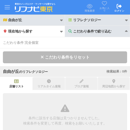
東京のメンズエステ・マッサージを探すなら
お気に入
り
閲覧履歴
ログイン
自由が丘
リフレクソロジー
現在地から探す
こだわり条件で絞り込む
こだわり条件で絞り込む
こだわり条件:
完全個室
こだわり条件をリセット
自由が丘
検索結果 :
0
件
の
リフレクソロジー
21時以降も受付
24時以降も受付
初回割引あり
リピーター割引あり
店舗リスト
リアルタイム速報
ブログ速報
周辺地図から探す
団体割引
ポイントカード有
キャッシュレス決済OK
領収証発行可
条件に該当する店舗は見つかりませんでした。
2名様歓迎
団体様歓迎
検索条件を変更して再度、検索をお願いいたします。