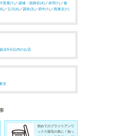
軒茶屋(1)
／
成城・祖師谷(4)
／
赤羽(1)
／
板
6)
／
立川(4)
／
調布(3)
／
府中(1)
／
西東京(1)
徒歩5分以内のお店
東京
事
初めてのブラジリアンワ
ックス脱毛の前に！知っ