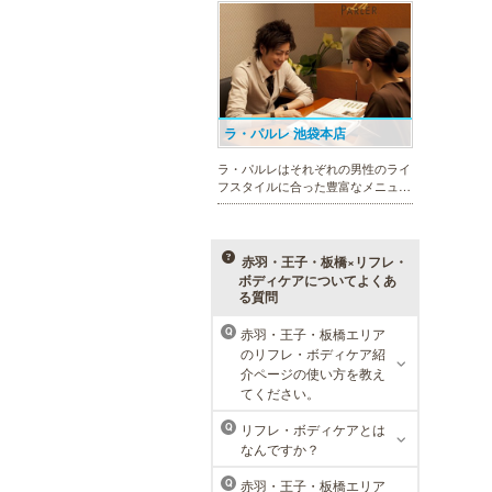
フェイシャルケア、引き締め他、各
種お得な体験コースもご用意。老舗
ならではの技術と実績が人気のひみ
つです。
ラ・パルレ 池袋本店
ラ・パルレはそれぞれの男性のライ
フスタイルに合った豊富なメニュー
で、男性の美をサポート。第一印象
UPに貢献致します。脱毛や引き締
め、フェイシャル等、初めての方で
も安心の体験コースも多数ご用意。
赤羽・王子・板橋×リフレ・
ボディケアについてよくあ
る質問
赤羽・王子・板橋エリア
Q
癒し本舗 東京店
のリフレ・ボディケア紹
介ページの使い方を教え
専任の講師による研修をクリアし
てください。
た、技術力の高い 「本物のセラピ
スト」 のみ在籍しております。是
リフレ・ボディケアとは
Q
非、お気軽にお問い合わせくださ
なんですか？
い！
赤羽・王子・板橋エリア
Q