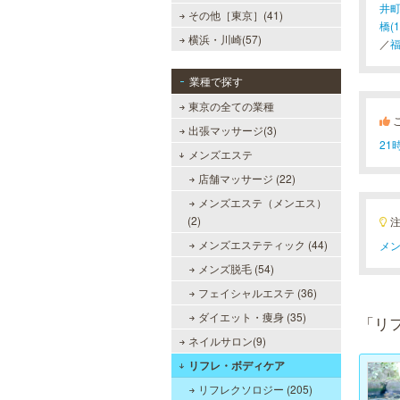
井町
その他［東京］(41)
橋(1
横浜・川崎(57)
／
福
業種で探す
東京の全ての業種
出張マッサージ(3)
2
メンズエステ
店舗マッサージ (22)
メンズエステ（メンエス）
(2)
メンズエステティック (44)
メン
メンズ脱毛 (54)
フェイシャルエステ (36)
ダイエット・痩身 (35)
「リ
ネイルサロン(9)
リフレ・ボディケア
リフレクソロジー (205)