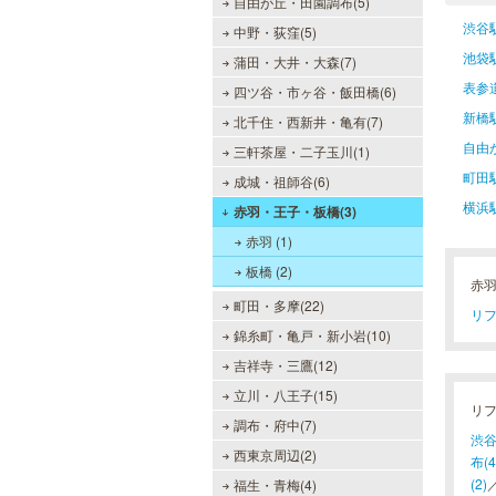
自由が丘・田園調布(5)
渋谷
中野・荻窪(5)
池袋
蒲田・大井・大森(7)
表参
四ツ谷・市ヶ谷・飯田橋(6)
新橋
北千住・西新井・亀有(7)
自由
三軒茶屋・二子玉川(1)
町田
成城・祖師谷(6)
横浜
赤羽・王子・板橋(3)
赤羽 (1)
板橋 (2)
赤
町田・多摩(22)
リフ
錦糸町・亀戸・新小岩(10)
吉祥寺・三鷹(12)
立川・八王子(15)
リ
調布・府中(7)
渋谷
西東京周辺(2)
布(4
(2)
福生・青梅(4)