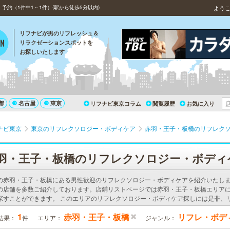
約（1件中1～1件）(駅から徒歩5分以内)
よう
リフナビが男のリフレッシュ＆
リラクゼーションスポットを
お探しいたします
都
名古屋
東京
リフナビ東京コラム
閲覧履歴
お気に入り
ナビ東京
東京のリフレクソロジー・ボディケア
赤羽・王子・板橋のリフレク
羽・王子・板橋のリフレクソロジー・ボディ
の赤羽・王子・板橋にある男性歓迎のリフレクソロジー・ボディケアを紹介いたし
の店舗を多数ご紹介しております。店鋪リストページでは赤羽・王子・板橋エリア
探すことができます。 このエリアのリフレクソロジー・ボディケア探しには是非、
1
赤羽・王子・板橋
リフレ・ボデ
結果：
件
エリア：
ジャンル：