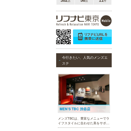
382
56
11
店
店
件
今行きたい、人気のメンズエ
ステ
MEN’S TBC 渋谷店
メンズTBCは、豊富なメニューでラ
イフスタイルに合わせた美をサポー
トします。今男性にも人気の脱毛、