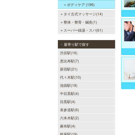
ボディケア (196)
タイ古式マッサージ(14)
整体・整骨・鍼灸(1)
スーパー銭湯・スパ(61)
最寄り駅で探す
渋谷駅(16)
恵比寿駅(7)
新宿駅(21)
代々木駅(10)
池袋駅(18)
中目黒駅(4)
目黒駅(4)
表参道駅(6)
六本木駅(2)
麻布駅(4)
銀座駅(19)