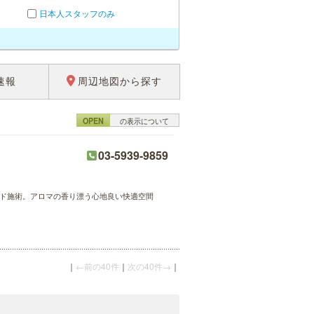
日本人スタッフのみ
速報
周辺地図から探す
OPEN
の表示について
03-5939-9859
ハンド施術。アロマの香り漂う心地良い快適空間
｜
←前の40件
｜
次の40件→
｜