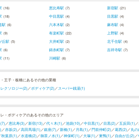
駅
恵比寿駅
新宿駅
(16)
(7)
(21)
駅
中目黒駅
目黒駅
(18)
(4)
(4)
道駅
六本木駅
麻布駅
(6)
(2)
(4)
駅
有楽町駅
上野駅
(9)
(22)
(4)
が丘駅
大井町駅
北千住駅
(5)
(2)
(4)
駅
錦糸町駅
吉祥寺駅
(6)
(7)
(7)
駅
川崎駅
(11)
(6)
羽・王子・板橋にあるその他の業種
レクソロジー(2)
／
ボディケア(2)
／
スーパー銭湯(1)
フレ・ボディケアのあるその他のエリア
(7)
／
恵比寿(3)
／
新宿(13)
／
代々木(1)
／
池袋(10)
／
中目黒(1)
／
目黒(2)
／
五反田(1)
／
)
／
赤坂(2)
／
高田馬場(1)
／
銀座(7)
／
新橋(1)
／
月島(1)
／
門前仲町(2)
／
葛西(2)
／
丸の内
／
秋葉原(1)
／
水道橋(2)
／
御茶ノ水(1)
／
神保町(1)
／
大塚(1)
／
巣鴨(1)
／
自由が丘(2)
／