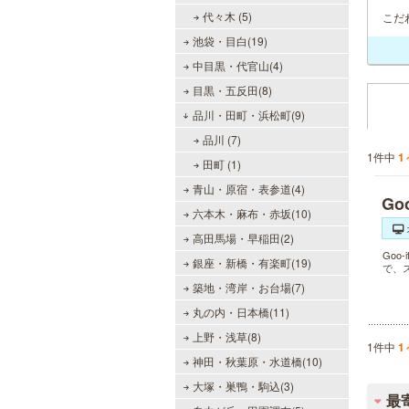
代々木 (5)
こだ
池袋・目白(19)
中目黒・代官山(4)
目黒・五反田(8)
品川・田町・浜松町(9)
品川 (7)
1件中
1
田町 (1)
青山・原宿・表参道(4)
Go
六本木・麻布・赤坂(10)
高田馬場・早稲田(2)
Go
銀座・新橋・有楽町(19)
で、
築地・湾岸・お台場(7)
丸の内・日本橋(11)
上野・浅草(8)
1件中
1
神田・秋葉原・水道橋(10)
大塚・巣鴨・駒込(3)
最