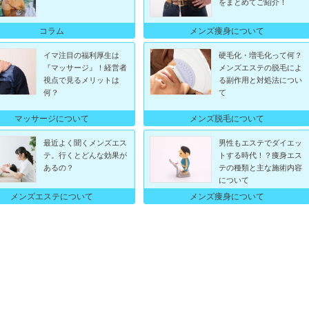
をまとめてご紹介！
コラム
メンズ痩身について
イマ注目の福利厚生は
硬毛化・増毛化って何？
『マッサージ』！経営者
メンズエステの脱毛によ
視点で見るメリットは
る副作用と対処法につい
何？
て
マッサージについて
メンズ脱毛について
最近よく聞くメンズエス
男性もエステでダイエッ
テ。行くとどんな効果が
トする時代！？痩身エス
あるの？
テの種類と主な施術内容
について
メンズエステについて
メンズ痩身について