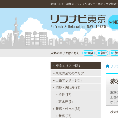
赤羽・王子・板橋のリフレクソロジー・ボディケア検索・予
人気のエリアはこちら
大阪
神戸
京
東京エリアで探す
リフ
東京の全てのエリア
赤
出張マッサージ(3)
渋谷・恵比寿(23)
東京
渋谷 (17)
上位
恵比寿 (6)
から
新宿・代々木(32)
検索
新宿 (27)