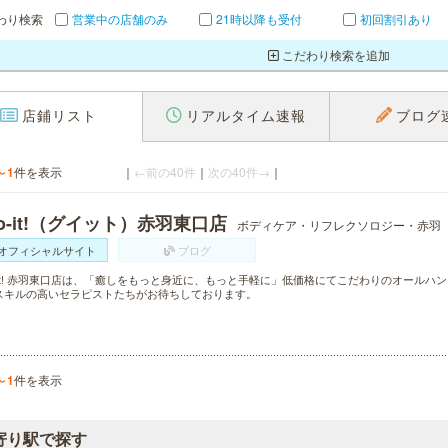
わり検索
営業中の店舗のみ
21時以降も受付
初回割引あり
こだわり検索を追加
店鋪リスト
リアルタイム速報
ブログ
～1
件を表示
｜
←前の40件
｜
次の40件→
｜
o-it!（グイット）赤羽東口店
ボディケア・リフレクソロジー・赤羽
オフィシャルサイト
ブログ
o-it! 赤羽東口店は、「癒しをもっと身近に、もっと手軽に」低価格にてこだわりのオール
スキルの高いセラピストたちがお待ちしております。
～1
件を表示
寄り駅で探す