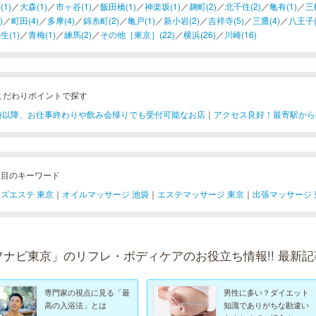
(1)
／
大森(1)
／
市ヶ谷(1)
／
飯田橋(1)
／
神楽坂(1)
／
麹町(2)
／
北千住(2)
／
亀有(1)
／
三
)
／
町田(4)
／
多摩(4)
／
錦糸町(2)
／
亀戸(1)
／
新小岩(2)
／
吉祥寺(5)
／
三鷹(4)
／
八王子(
生(1)
／
青梅(1)
／
練馬(2)
／
その他［東京］(22)
／
横浜(26)
／
川崎(16)
こだわりポイントで探す
1時以降、お仕事終わりや飲み会帰りでも受付可能なお店
｜
アクセス良好！最寄駅から
注目のキーワード
ズエステ 東京
｜
オイルマッサージ 池袋
｜
エステマッサージ 東京
｜
出張マッサージ 
フナビ東京」のリフレ・ボディケアのお役立ち情報!! 最新記
専門家の視点に見る「最
男性に多い？ダイエット
高の入浴法」とは
知識でありがちな勘違い