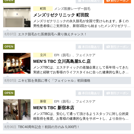
OPEN
本日出勤あり
割引クーポン
町田
メンズ医療レーザー脱毛
メンズリゼクリニック 町田院
メンズリゼクリニックの永久脱毛が全国で受けられます。多くの
男性患者様にご支持頂き、新宿1院から始まったメンズリゼクリニ
ックが、現在では提携院含め全国10院を展開するクリニックにな
8月07日
エステ脱毛かた医療脱毛へ乗り換えチャンス！
りました。
OPEN
本日出勤あり
割引クーポン
立川
EPI（脱毛）、フェイスケア
MEN’S TBC 立川髙島屋S.C.店
メンズTBCは、エステティックの老舗企業として長年培ってきた
実績と経験でお客様のライフスタイルに合った健康的な美しさを
サポート。脱毛、フェイシャル、引き締め等お得な体験コースも
8月07日
ニキビ肌を美肌に導く「フェイシャル」初回価格
数多くご用意しています。
OPEN
本日出勤あり
割引クーポン
新宿
EPI（脱毛）、フェイスケア
MEN’S TBC 新宿本店
メンズTBCは、安心して通って頂けるようスタッフに対し公的資
格取得を推奨。お客様の健康的な美をサポートし、より自分らし
く生きるお手伝いをしています。脱毛、フェイシャル等豊富でお
8月06日
TBC40周年記念！初回の方のみ 5,000円！
得な体験コースもあり。