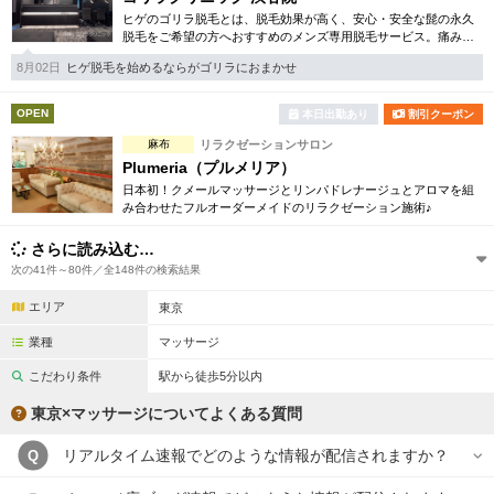
ヒゲのゴリラ脱毛とは、脱毛効果が高く、安心・安全な髭の永久
脱毛をご希望の方へおすすめのメンズ専用脱毛サービス。痛みに
弱い方には医療用麻酔を3種ご用意、医療認可の脱毛機のみを使
8月02日
ヒゲ脱毛を始めるならがゴリラにおまかせ
用。スキンケアも万全です。
OPEN
本日出勤あり
割引クーポン
麻布
リラクゼーションサロン
Plumeria（プルメリア）
日本初！クメールマッサージとリンパドレナージュとアロマを組
み合わせたフルオーダーメイドのリラクゼーション施術♪
さらに読み込む…
次の41件～80件／全148件の検索結果
エリア
東京
業種
マッサージ
こだわり条件
駅から徒歩5分以内
東京×マッサージについてよくある質問
リアルタイム速報でどのような情報が配信されますか？
Q