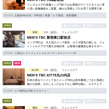
メンズエステの老舗メンズTBCではお客様のライフスタイルに寄
り添い各種施術をご提案。確かな実績とプロを育てる環境で多く
のお客様からの信頼を得ています。引き締めや脱毛、フェイシャ
8月08日
お勧めNo1!10・20年続く快適「ヒゲ脱毛」初回価格
ル等お得なコースも多数。
OPEN
本日出勤あり
割引クーポン
新宿
EPI（脱毛）、フェイスケア
MEN’S TBC 新宿東口駅前店
メンズTBCは、今人気のメンズ脱毛、カラダ脱毛の他にも、フェ
イシャルケアや下腹引き締め等、お客様の健康的な美をサポー
ト。初めてで不安という方にも安心の、お得な体験コースも各種
8月08日
人気セレクトフェイシャルコース！キャンペーン中
ご用意。まずは体験から。
OPEN
NEW
本日出勤あり
割引クーポン
丸の内
EPI（脱毛）、フェイスケア
MEN’S TBC KITTE丸の内店
日本の美をリードしてきたメンズTBCは長年蓄積してきた実績と
確かな技術、心のこもったおもてなし精神を軸に、エステとライ
フスタイルの観点から健康的な美しさを追究。脱毛やシェイプ等
8月08日
ヒゲ脱毛はTBCでスタート！
お得な体験コースは必見。
OPEN
本日出勤あり
割引クーポン
横浜
EPI（脱毛）、フェイスケア