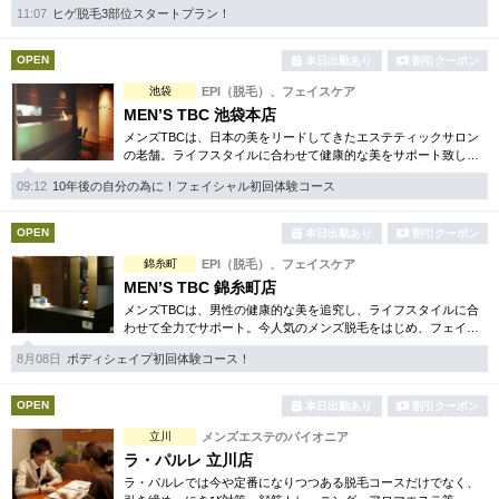
弱い方には医療用麻酔を3種ご用意、医療認可の脱毛機のみを使
11:07
ヒゲ脱毛3部位スタートプラン！
用。スキンケアも万全です。
OPEN
本日出勤あり
割引クーポン
池袋
EPI（脱毛）、フェイスケア
MEN’S TBC 池袋本店
メンズTBCは、日本の美をリードしてきたエステティックサロン
の老舗。ライフスタイルに合わせて健康的な美をサポート致しま
す。カラダ・顔脱毛、フェイシャルケア、引き締め等お得な体験
09:12
10年後の自分の為に！フェイシャル初回体験コース
コースもご用意しています。
OPEN
本日出勤あり
割引クーポン
錦糸町
EPI（脱毛）、フェイスケア
MEN’S TBC 錦糸町店
メンズTBCは、男性の健康的な美を追究し、ライフスタイルに合
わせて全力でサポート。今人気のメンズ脱毛をはじめ、フェイシ
ャルケアや下腹引き締め等、豊富でお得な体験コースも多数取り
8月08日
ボディシェイプ初回体験コース！
揃えてお待ちしています。
OPEN
本日出勤あり
割引クーポン
立川
メンズエステのパイオニア
ラ・パルレ 立川店
ラ・パルレでは今や定番になりつつある脱毛コースだけでなく、