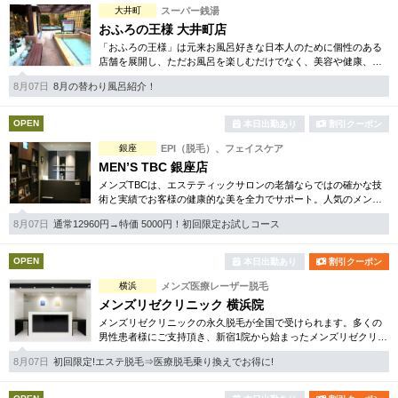
大井町
スーパー銭湯
おふろの王様 大井町店
「おふろの王様」は元来お風呂好きな日本人のために個性のある
店舗を展開し、ただお風呂を楽しむだけでなく、美容や健康、ふ
れあいをキーワードに「なくてはならない癒しの場」を提供させ
8月07日
8月の替わり風呂紹介！
ていただいております。
OPEN
本日出勤あり
割引クーポン
銀座
EPI（脱毛）、フェイスケア
MEN’S TBC 銀座店
メンズTBCは、エステティックサロンの老舗ならではの確かな技
術と実績でお客様の健康的な美を全力でサポート。人気のメンズ
脱毛や、フェイシャルケア、下腹引き締め等、お得な体験コース
8月07日
通常12960円→特価 5000円！初回限定お試しコース
も多数取り揃えています。
OPEN
本日出勤あり
割引クーポン
横浜
メンズ医療レーザー脱毛
メンズリゼクリニック 横浜院
メンズリゼクリニックの永久脱毛が全国で受けられます。多くの
男性患者様にご支持頂き、新宿1院から始まったメンズリゼクリニ
ックが、現在では提携院含め全国10院を展開するクリニックにな
8月07日
初回限定!エステ脱毛⇒医療脱毛乗り換えでお得に!
りました。