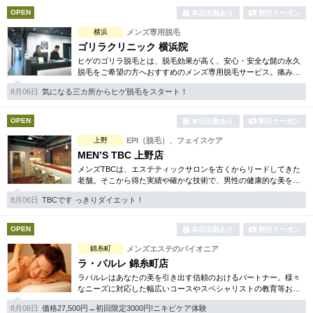
OPEN
本日出勤あり
割引クーポン
横浜
メンズ専用脱毛
ゴリラクリニック 横浜院
ヒゲのゴリラ脱毛とは、脱毛効果が高く、安心・安全な髭の永久
脱毛をご希望の方へおすすめのメンズ専用脱毛サービス。痛みに
弱い方には医療用麻酔を3種ご用意、医療認可の脱毛機のみを使
8月06日
気になる三カ所からヒゲ脱毛をスタート！
用。スキンケアも万全です。
OPEN
本日出勤あり
割引クーポン
上野
EPI（脱毛）、フェイスケア
MEN’S TBC 上野店
メンズTBCは、エステティックサロンを古くからリードしてきた
老舗。そこから得た実績や確かな技術で、男性の健康的な美を応
援しています。今注目の脱毛、フェイシャルケア、引き締め等体
8月06日
TBCです っきりダイエット！
験コースも多数ご用意。
OPEN
本日出勤あり
割引クーポン
錦糸町
メンズエステのパイオニア
ラ・パルレ 錦糸町店
ラパルレはあなたの美を引き出す信頼のおけるパートナー。様々
なニーズに対応した幅広いコースやスペシャリストの教育等お客
様の満足を第一に考えます。ダイエット、脱毛、フェイシャル等
8月06日
価格27,500円→初回限定3000円!ニキビケア体験
お得な体験コースも豊富。