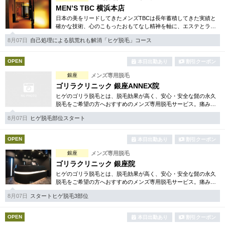
MEN’S TBC 横浜本店
日本の美をリードしてきたメンズTBCは長年蓄積してきた実績と
確かな技術、心のこもったおもてなし精神を軸に、エステとライ
フスタイルの観点から健康的な美しさを追究。脱毛やシェイプ等
8月07日
自己処理による肌荒れも解消「ヒゲ脱毛」コース
お得な体験コースは必見。
OPEN
本日出勤あり
割引クーポン
銀座
メンズ専用脱毛
ゴリラクリニック 銀座ANNEX院
ヒゲのゴリラ脱毛とは、脱毛効果が高く、安心・安全な髭の永久
脱毛をご希望の方へおすすめのメンズ専用脱毛サービス。痛みに
弱い方には医療用麻酔を3種ご用意、医療認可の脱毛機のみを使
8月07日
ヒゲ脱毛部位スタート
用。スキンケアも万全です。
OPEN
本日出勤あり
割引クーポン
銀座
メンズ専用脱毛
ゴリラクリニック 銀座院
ヒゲのゴリラ脱毛とは、脱毛効果が高く、安心・安全な髭の永久
脱毛をご希望の方へおすすめのメンズ専用脱毛サービス。痛みに
弱い方には医療用麻酔を3種ご用意、医療認可の脱毛機のみを使
8月07日
スタートヒゲ脱毛3部位
用。スキンケアも万全です。
OPEN
本日出勤あり
割引クーポン