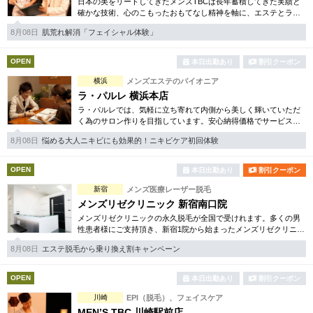
日本の美をリードしてきたメンズTBCは長年蓄積してきた実績と
確かな技術、心のこもったおもてなし精神を軸に、エステとライ
フスタイルの観点から健康的な美しさを追究。脱毛やシェイプ等
8月08日
肌荒れ解消「フェイシャル体験」
お得な体験コースは必見。
OPEN
本日出勤あり
割引クーポン
横浜
メンズエステのパイオニア
ラ・パルレ 横浜本店
ラ・パルレでは、気軽に立ち寄れて内側から美しく輝いていただ
く為のサロン作りを目指しています。安心納得価格でサービスを
ご提供致。脱毛・フェイシャル・ダイエット等多彩な体験コース
8月08日
悩める大人ニキビにも効果的！ニキビケア初回体験
をご用意しております。
OPEN
本日出勤あり
割引クーポン
新宿
メンズ医療レーザー脱毛
メンズリゼクリニック 新宿南口院
メンズリゼクリニックの永久脱毛が全国で受けれます。多くの男
性患者様にご支持頂き、新宿1院から始まったメンズリゼクリニッ
クが、現在では提携院含め全国10院を展開するクリニックになり
8月08日
エステ脱毛から乗り換え割キャンペーン
ました。
OPEN
本日出勤あり
割引クーポン
川崎
EPI（脱毛）、フェイスケア
MEN’S TBC 川崎駅前店