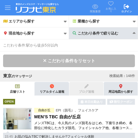
東京のメンズエステ・マッサージを探すなら
お気に入
り
閲覧履歴
ログイン
エリアから探す
業種から探す
現在地から探す
こだわり条件で絞り込む
こだわり条件で絞り込む
こだわり条件:
駅から徒歩5分以内
こだわり条件をリセット
東京
検索結果 :
148
件
の
マッサージ
21時以降も受付
24時以降も受付
初回割引あり
リピーター割引あり
店舗リスト
リアルタイム速報
ブログ速報
周辺地図から探す
OPEN
本日出勤あり
割引クーポン
団体割引
ポイントカード有
自由が丘
EPI（脱毛）、フェイスケア
キャッシュレス決済OK
領収証発行可
MEN’S TBC 自由が丘店
メンズTBCは、今人気のメンズ脱毛をはじめ、下腹引き締め、各
2名様歓迎
団体様歓迎
部位に特化したカラダ脱毛、フェイシャルケア他、各種コースを
豊富にご用意。まず試したいという方用に、各種お得な体験コー
15:45
お肌の悩みTBCで解決しませんか?フェイシャル体験
スも取り揃えております。