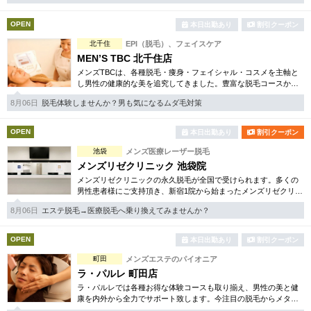
OPEN
本日出勤あり
割引クーポン
北千住
EPI（脱毛）、フェイスケア
MEN’S TBC 北千住店
メンズTBCは、各種脱毛・痩身・フェイシャル・コスメを主軸と
し男性の健康的な美を追究してきました。豊富な脱毛コースから
フェイシャル、ダイエット等幅広いメニューを取り揃えていま
8月06日
脱毛体験しませんか？男も気になるムダ毛対策
す。初回割引コースも多彩。
OPEN
本日出勤あり
割引クーポン
池袋
メンズ医療レーザー脱毛
メンズリゼクリニック 池袋院
メンズリゼクリニックの永久脱毛が全国で受けられます。多くの
男性患者様にご支持頂き、新宿1院から始まったメンズリゼクリニ
ックが、現在では提携院含め全国10院を展開するクリニックにな
8月06日
エステ脱毛→医療脱毛へ乗り換えてみませんか？
りました。
OPEN
本日出勤あり
割引クーポン
町田
メンズエステのパイオニア
ラ・パルレ 町田店
ラ・パルレでは各種お得な体験コースも取り揃え、男性の美と健
康を内外から全力でサポート致します。今注目の脱毛からメタボ
リック対策、第一印象が変わる顔筋トレーニングメニュー等豊富