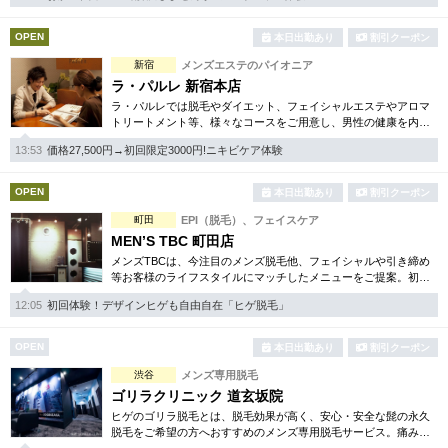
完全個室
半個室あり
OPEN
本日出勤あり
割引クーポン
ペアルームあり
シャワー室完備
新宿
メンズエステのパイオニア
フットバスあり
岩盤浴あり
ラ・パルレ 新宿本店
ラ・パルレでは脱毛やダイエット、フェイシャルエステやアロマ
専用駐車場あり
トリートメント等、様々なコースをご用意し、男性の健康を内側
有資格者在籍
からサポート。初めての方でも安心のお得な体験コースも多数取
13:53
価格27,500円→初回限定3000円!ニキビケア体験
り揃えお待ちしております。
日本人スタッフのみ
女性スタッフのみ
OPEN
本日出勤あり
割引クーポン
スタッフ指名可
Ｗセラピスト
町田
EPI（脱毛）、フェイスケア
駅から徒歩5分以内
MEN’S TBC 町田店
メンズTBCは、今注目のメンズ脱毛他、フェイシャルや引き締め
等お客様のライフスタイルにマッチしたメニューをご提案。初め
こだわり条件を変更
ての方でも安心の各種お得な体験コースも取り揃えております。
12:05
初回体験！デザインヒゲも自由自在「ヒゲ脱毛」
自社開発の化粧品もあり。
閉じる
OPEN
本日出勤あり
割引クーポン
渋谷
メンズ専用脱毛
ゴリラクリニック 道玄坂院
ヒゲのゴリラ脱毛とは、脱毛効果が高く、安心・安全な髭の永久
脱毛をご希望の方へおすすめのメンズ専用脱毛サービス。痛みに