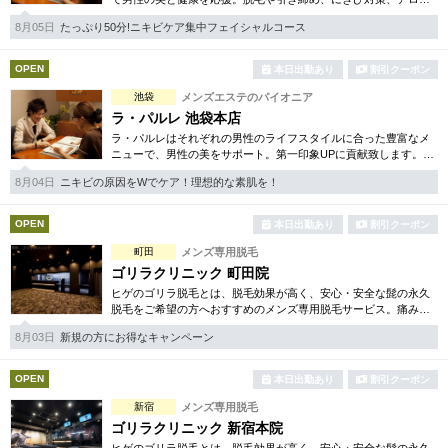
エステ、脱メタボリック等豊富なメニューをご用意。まずはお得
8月05日
たっぷり50分!ニキビケア集中フェイシャルコース
な体験コースをチェック！
OPEN
本日出勤あり
割引クーポン
池袋
メンズエステのパイオニア
ラ・パルレ 池袋本店
ラ・パルレはそれぞれの男性のライフスタイルに合った豊富なメ
ニューで、男性の美をサポート。第一印象UPに貢献致します。脱
毛や引き締め、フェイシャル等、初めての方でも安心の体験コー
8月04日
ニキビの原因をWでケア！理想的な素肌を！
スも多数ご用意。
OPEN
本日出勤あり
割引クーポン
町田
メンズ専用脱毛
ゴリラクリニック 町田院
ヒゲのゴリラ脱毛とは、脱毛効果が高く、安心・安全な髭の永久
脱毛をご希望の方へおすすめのメンズ専用脱毛サービス。痛みに
弱い方には医療用麻酔を3種ご用意、医療認可の脱毛機のみを使
8月03日
新規の方にお得なキャンペーン
用。スキンケアも万全です。
OPEN
本日出勤あり
割引クーポン
新宿
メンズ専用脱毛
ゴリラクリニック 新宿本院