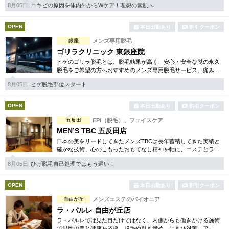
8月05日
ニキビの原因を体内外からWケア！理想の素肌へ
なメニューが人気のひみつ。
OPEN
本日出勤あり
割引クーポン
銀座
メンズ専用脱毛
ゴリラクリニック 東銀座院
ヒゲのゴリラ脱毛とは、脱毛効果が高く、安心・安全な髭の永久
脱毛をご希望の方へおすすめのメンズ専用脱毛サービス。痛みに
弱い方には医療用麻酔を3種ご用意、医療認可の脱毛機のみを使
8月05日
ヒゲ脱毛部位スタート
用。スキンケアも万全です。
OPEN
本日出勤あり
割引クーポン
五反田
EPI（脱毛）、フェイスケア
MEN’S TBC 五反田店
日本の美をリードしてきたメンズTBCは長年蓄積してきた実績と
確かな技術、心のこもったおもてなし精神を軸に、エステとライ
フスタイルの観点から健康的な美しさを追究。脱毛やシェイプ等
8月05日
ひげ脱毛自己処理ではもう遅い！
お得な体験コースは必見。
OPEN
本日出勤あり
割引クーポン
自由が丘
メンズエステのパイオニア
ラ・パルレ 自由が丘店
ラ・パルレでは見た目だけではなく、内側からも働きかける施術
で男性の美と健康を応援。脱毛や引き締め、にきび対策、アロマ