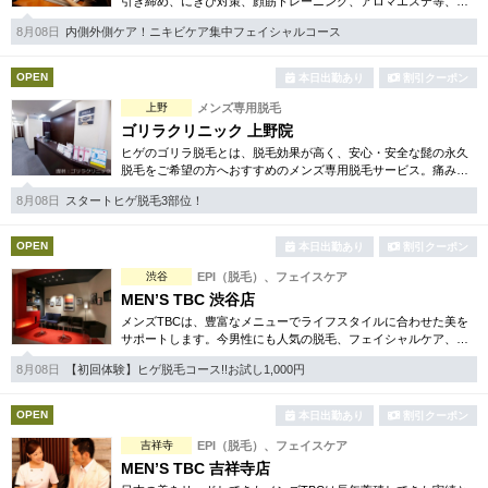
引き締め、にきび対策、顔筋トレーニング、アロマエステ等、多
種多様なメニューをご用意。お得な体験コースも各種取り揃えて
8月08日
内側外側ケア！ニキビケア集中フェイシャルコース
おります。
OPEN
本日出勤あり
割引クーポン
上野
メンズ専用脱毛
ゴリラクリニック 上野院
ヒゲのゴリラ脱毛とは、脱毛効果が高く、安心・安全な髭の永久
脱毛をご希望の方へおすすめのメンズ専用脱毛サービス。痛みに
弱い方には医療用麻酔を3種ご用意、医療認可の脱毛機のみを使
8月08日
スタートヒゲ脱毛3部位！
用。スキンケアも万全です。
OPEN
本日出勤あり
割引クーポン
渋谷
EPI（脱毛）、フェイスケア
MEN’S TBC 渋谷店
メンズTBCは、豊富なメニューでライフスタイルに合わせた美を
サポートします。今男性にも人気の脱毛、フェイシャルケア、引
き締め他、各種お得な体験コースもご用意。老舗ならではの技術
8月08日
【初回体験】ヒゲ脱毛コース!!お試し1,000円
と実績が人気のひみつです。
OPEN
本日出勤あり
割引クーポン
吉祥寺
EPI（脱毛）、フェイスケア
MEN’S TBC 吉祥寺店