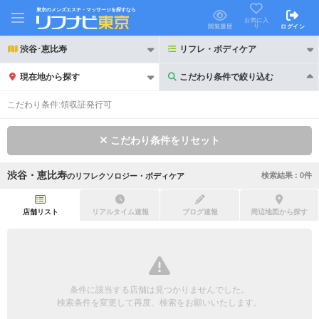
東京のメンズエステ・マッサージを探すなら
お気に入
り
閲覧履歴
ログイン
渋谷･恵比寿
リフレ・ボディケア
現在地から探す
こだわり条件で絞り込む
こだわり条件で絞り込む
こだわり条件:
領収証発行可
こだわり条件をリセット
渋谷・恵比寿
検索結果 :
0
件
の
リフレクソロジー・ボディケア
21時以降も受付
24時以降も受付
初回割引あり
リピーター割引あり
店舗リスト
リアルタイム速報
ブログ速報
周辺地図から探す
団体割引
ポイントカード有
キャッシュレス決済OK
領収証発行可
条件に該当する店舗は見つかりませんでした。
2名様歓迎
団体様歓迎
検索条件を変更して再度、検索をお願いいたします。