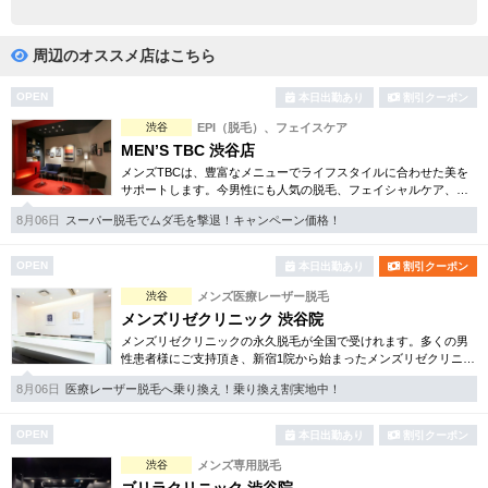
完全個室
半個室あり
ペアルームあり
シャワー室完備
周辺のオススメ店はこちら
フットバスあり
岩盤浴あり
OPEN
本日出勤あり
割引クーポン
渋谷
EPI（脱毛）、フェイスケア
専用駐車場あり
有資格者在籍
MEN’S TBC 渋谷店
メンズTBCは、豊富なメニューでライフスタイルに合わせた美を
日本人スタッフのみ
女性スタッフのみ
サポートします。今男性にも人気の脱毛、フェイシャルケア、引
き締め他、各種お得な体験コースもご用意。老舗ならではの技術
スタッフ指名可
Ｗセラピスト
8月06日
スーパー脱毛でムダ毛を撃退！キャンペーン価格！
と実績が人気のひみつです。
駅から徒歩5分以内
OPEN
本日出勤あり
割引クーポン
渋谷
メンズ医療レーザー脱毛
こだわり条件を変更
メンズリゼクリニック 渋谷院
メンズリゼクリニックの永久脱毛が全国で受けれます。多くの男
性患者様にご支持頂き、新宿1院から始まったメンズリゼクリニッ
閉じる
クが、現在では提携院含め全国10院を展開するクリニックになり
8月06日
医療レーザー脱毛へ乗り換え！乗り換え割実地中！
ました。
OPEN
本日出勤あり
割引クーポン
渋谷
メンズ専用脱毛