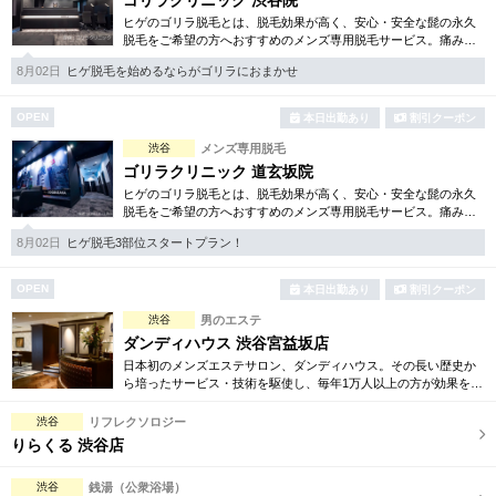
ゴリラクリニック 渋谷院
ヒゲのゴリラ脱毛とは、脱毛効果が高く、安心・安全な髭の永久
脱毛をご希望の方へおすすめのメンズ専用脱毛サービス。痛みに
弱い方には医療用麻酔を3種ご用意、医療認可の脱毛機のみを使
8月02日
ヒゲ脱毛を始めるならがゴリラにおまかせ
用。スキンケアも万全です。
OPEN
本日出勤あり
割引クーポン
渋谷
メンズ専用脱毛
ゴリラクリニック 道玄坂院
ヒゲのゴリラ脱毛とは、脱毛効果が高く、安心・安全な髭の永久
脱毛をご希望の方へおすすめのメンズ専用脱毛サービス。痛みに
弱い方には医療用麻酔を3種ご用意、医療認可の脱毛機のみを使
8月02日
ヒゲ脱毛3部位スタートプラン！
用。スキンケアも万全です。
OPEN
本日出勤あり
割引クーポン
渋谷
男のエステ
ダンディハウス 渋谷宮益坂店
日本初のメンズエステサロン、ダンディハウス。その長い歴史か
ら培ったサービス・技術を駆使し、毎年1万人以上の方が効果を体
験しています。初めてで不安、という方には、各種お得な体験コ
ースもご用意しています。
渋谷
リフレクソロジー
りらくる 渋谷店
渋谷
銭湯（公衆浴場）